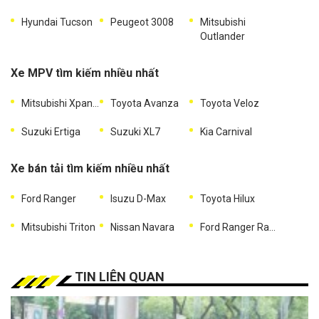
Hyundai Tucson
Peugeot 3008
Mitsubishi
Outlander
Xe MPV tìm kiếm nhiều nhất
Mitsubishi Xpander
Toyota Avanza
Toyota Veloz
Suzuki Ertiga
Suzuki XL7
Kia Carnival
Xe bán tải tìm kiếm nhiều nhất
Ford Ranger
Isuzu D-Max
Toyota Hilux
Mitsubishi Triton
Nissan Navara
Ford Ranger Raptor
TIN LIÊN QUAN