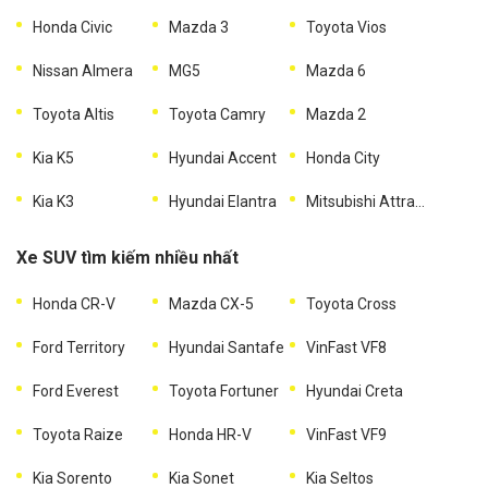
Honda Civic
Mazda 3
Toyota Vios
Nissan Almera
MG5
Mazda 6
Toyota Altis
Toyota Camry
Mazda 2
Kia K5
Hyundai Accent
Honda City
Kia K3
Hyundai Elantra
Mitsubishi Attrage
Xe SUV tìm kiếm nhiều nhất
Honda CR-V
Mazda CX-5
Toyota Cross
Ford Territory
Hyundai Santafe
VinFast VF8
Ford Everest
Toyota Fortuner
Hyundai Creta
Toyota Raize
Honda HR-V
VinFast VF9
Kia Sorento
Kia Sonet
Kia Seltos