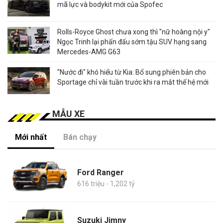
mã lực và bodykit mới của Spofec
Rolls-Royce Ghost chưa xong thì "nữ hoàng nội y"
Ngọc Trinh lại phấn đấu sớm tậu SUV hạng sang
Mercedes-AMG G63
"Nước đi" khó hiểu từ Kia: Bổ sung phiên bản cho
Sportage chỉ vài tuần trước khi ra mắt thế hệ mới
MẪU XE
Mới nhất
Bán chạy
Ford Ranger
616 triệu - 1,202 tỷ
Suzuki Jimny