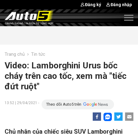
Đăng ký
Đăng nhập
›
Trang chủ
Tin tức
Video: Lamborghini Urus bốc
cháy trên cao tốc, xem mà "tiếc
đứt ruột"
13:52 | 29/04/2021 -
Theo dõi Auto5 trên
Chủ nhân của chiếc siêu SUV Lamborghini