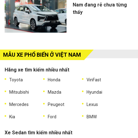
Nam đang rẻ chưa từng
thấy
MẪU XE PHỔ BIẾN Ở VIỆT NAM
Hãng xe tìm kiếm nhiều nhất
Toyota
Honda
VinFast
Mitsubishi
Mazda
Hyundai
Mercedes
Peugeot
Lexus
Kia
Ford
BMW
Xe Sedan tìm kiếm nhiều nhất