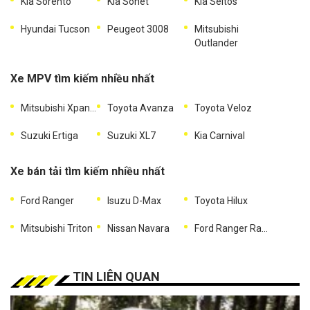
Kia Sorento
Kia Sonet
Kia Seltos
Hyundai Tucson
Peugeot 3008
Mitsubishi
Outlander
Xe MPV tìm kiếm nhiều nhất
Mitsubishi Xpander
Toyota Avanza
Toyota Veloz
Suzuki Ertiga
Suzuki XL7
Kia Carnival
Xe bán tải tìm kiếm nhiều nhất
Ford Ranger
Isuzu D-Max
Toyota Hilux
Mitsubishi Triton
Nissan Navara
Ford Ranger Raptor
TIN LIÊN QUAN