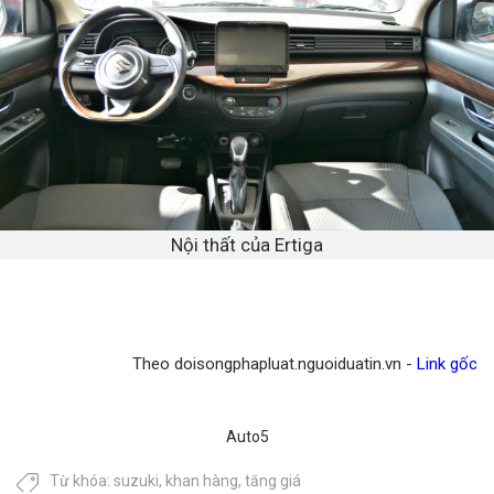
Nội thất của Ertiga
Theo doisongphapluat.nguoiduatin.vn -
Link gốc
Auto5
Từ khóa:
suzuki
,
khan hàng
,
tăng giá