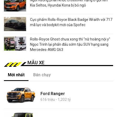
Ngôi vương phân khúc crossover hạng B gọi tên
Kia Seltos, Hyundai Kona bị bỏ ngỏ
Cực phẩm Rolls-Royce Black Badge Wraith với 717
mã lực và bodykit mới của Spofec
Rolls-Royce Ghost chưa xong thì "nữ hoàng nội y"
Ngọc Trinh lại phấn đấu sớm tậu SUV hạng sang
Mercedes-AMG G63
MẪU XE
Mới nhất
Bán chạy
Ford Ranger
616 triệu - 1,202 tỷ