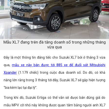
Mẫu XL7 đang trên đà tăng doanh số trong những tháng
vừa qua
Đây là một thông tin đáng tiếc cho Suzuki XL7 bởi ở tháng 3 vừa
qua,
mẫu xe này bán được tới 885 xe để đuổi sát Mitsubishi
Xpander
(1.179 chiếc) trong cuộc đua doanh số. Do đó, có khả
năng lớn rằng trong 3 tháng tới đây, Suzuki XL7 sẽ gặp hiện tượng
“bia kèm lạc tại đại lý”.
Trong khi đó, Suzuki Ertiga có thể vẫn sẽ được bán đúng giá do
mẫu MPV cỡ nhỏ này không được quan tâm bằng người anh XL7