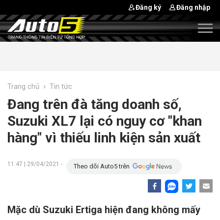
Đăng ký
Đăng nhập
›
Trang chủ
Tin tức
Đang trên đà tăng doanh số,
Suzuki XL7 lại có nguy cơ "khan
hàng" vì thiếu linh kiện sản xuất
11:47 | 29/04/2021 -
Theo dõi Auto5 trên
Mặc dù Suzuki Ertiga hiện đang không mấy