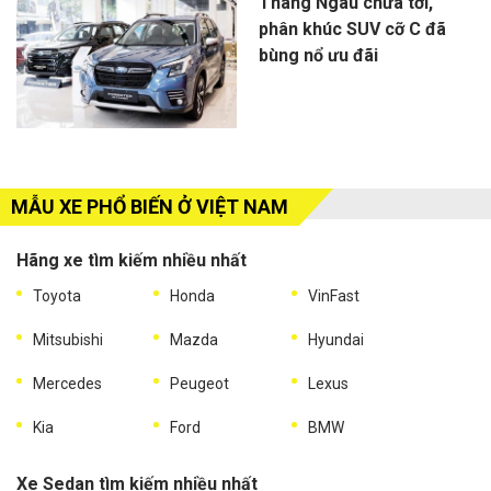
Tháng Ngâu chưa tới,
phân khúc SUV cỡ C đã
bùng nổ ưu đãi
MẪU XE PHỔ BIẾN Ở VIỆT NAM
Hãng xe tìm kiếm nhiều nhất
Toyota
Honda
VinFast
Mitsubishi
Mazda
Hyundai
Mercedes
Peugeot
Lexus
Kia
Ford
BMW
Xe Sedan tìm kiếm nhiều nhất