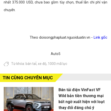
nhất 375.000 USD, chưa bao gồm tùy chọn, thuế lẫn chi phí vận
chuyển.
Theo doisongphapluat.nguoiduatin.vn -
Link gốc
Auto5
Từ khóa:
bán taỈ
,
xe độ
,
1000 mã lực
TIN CÙNG CHUYÊN MỤC
Bán tải điện VinFast VF
Wild bản tiền thương mại
bất ngờ xuất hiện với loạt
thay đổi đáng chú ý