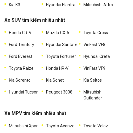
Kia K3
Hyundai Elantra
Mitsubishi Attrage
Xe SUV tìm kiếm nhiều nhất
Honda CR-V
Mazda CX-5
Toyota Cross
Ford Territory
Hyundai Santafe
VinFast VF8
Ford Everest
Toyota Fortuner
Hyundai Creta
Toyota Raize
Honda HR-V
VinFast VF9
Kia Sorento
Kia Sonet
Kia Seltos
Hyundai Tucson
Peugeot 3008
Mitsubishi
Outlander
Xe MPV tìm kiếm nhiều nhất
Mitsubishi Xpander
Toyota Avanza
Toyota Veloz