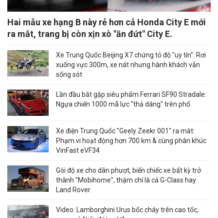
Hai mẫu xe hạng B này rẻ hơn cả Honda City E mới
ra mắt, trang bị còn xịn xò "ăn đứt" City E.
Xe Trung Quốc Beijing X7 chứng tỏ độ "uy tín": Rơi
xuống vực 300m, xe nát nhưng hành khách vẫn
sống sót
Lần đầu bắt gặp siêu phẩm Ferrari SF90 Stradale:
Ngựa chiến 1000 mã lực "thả dáng" trên phố
Xe điện Trung Quốc "Geely Zeekr 001" ra mắt:
Phạm vi hoạt động hơn 700 km & cùng phân khúc
VinFast eVF34
Gói độ xe cho dân phượt, biến chiếc xe bất kỳ trở
thành "Mobihome", thậm chí là cả G-Class hay
Land Rover
Video: Lamborghini Urus bốc cháy trên cao tốc,