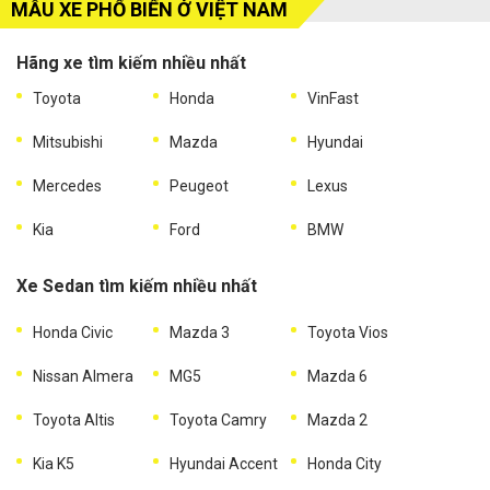
MẪU XE PHỔ BIẾN Ở VIỆT NAM
Hãng xe tìm kiếm nhiều nhất
Toyota
Honda
VinFast
Mitsubishi
Mazda
Hyundai
Mercedes
Peugeot
Lexus
Kia
Ford
BMW
Xe Sedan tìm kiếm nhiều nhất
Honda Civic
Mazda 3
Toyota Vios
Nissan Almera
MG5
Mazda 6
Toyota Altis
Toyota Camry
Mazda 2
Kia K5
Hyundai Accent
Honda City