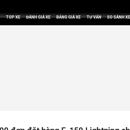
TOP XE
ĐÁNH GIÁ XE
BẢNG GIÁ XE
TƯ VẤN
SO SÁNH X