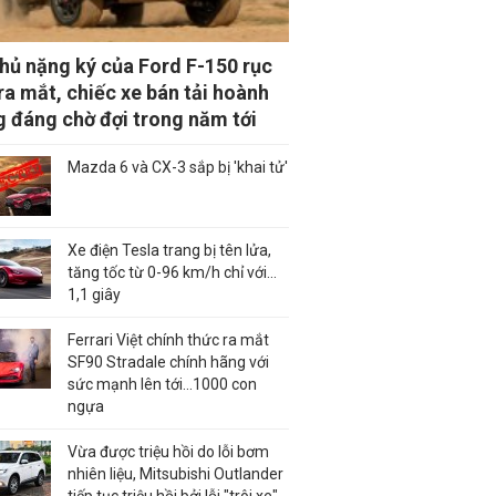
thủ nặng ký của Ford F-150 rục
 ra mắt, chiếc xe bán tải hoành
g đáng chờ đợi trong năm tới
Mazda 6 và CX-3 sắp bị 'khai tử'
Xe điện Tesla trang bị tên lửa,
tăng tốc từ 0-96 km/h chỉ với...
1,1 giây
Ferrari Việt chính thức ra mắt
SF90 Stradale chính hãng với
sức mạnh lên tới...1000 con
ngựa
Vừa được triệu hồi do lỗi bơm
nhiên liệu, Mitsubishi Outlander
tiếp tục triệu hồi bởi lỗi "trôi xe"