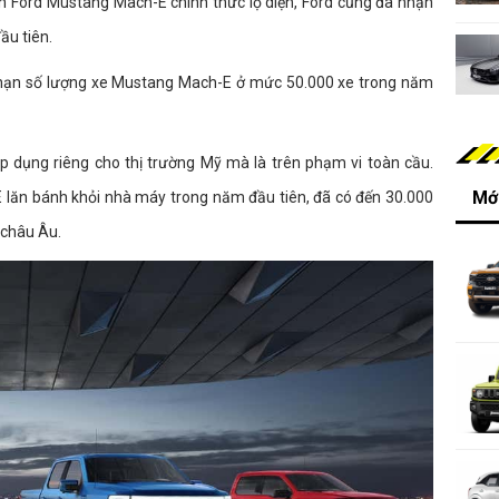
ện Ford Mustang Mach-E chính thức lộ diện, Ford cũng đã nhận
ầu tiên.
 hạn số lượng xe Mustang Mach-E ở mức 50.000 xe trong năm
p dụng riêng cho thị trường Mỹ mà là trên phạm vi toàn cầu.
Mới
 lăn bánh khỏi nhà máy trong năm đầu tiên, đã có đến 30.000
 châu Âu.