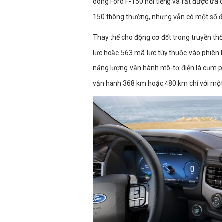
dòng Ford F-150 nổi tiếng và rất được ưa 
150 thông thường, nhưng vẫn có một số điể
Thay thế cho động cơ đốt trong truyền th
lực hoặc 563 mã lực tùy thuộc vào phiê
năng lượng vận hành mô-tơ điện là cụm pi
vận hành 368 km hoặc 480 km chỉ với một 