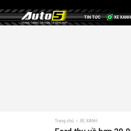
TIN TỨC
XE XANH
›
Trang chủ
XE XANH