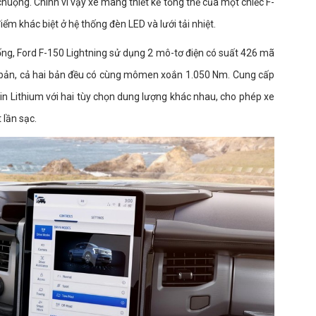
chuộng. Chính vì vậy xe mang thiết kế tổng thể của một chiếc F-
m khác biệt ở hệ thống đèn LED và lưới tải nhiệt.
ống, Ford F-150 Lightning sử dụng 2 mô-tơ điện có suất 426 mã
n bản, cả hai bản đều có cùng mômen xoắn 1.050 Nm. Cung cấp
n Lithium với hai tùy chọn dung lượng khác nhau, cho phép xe
lần sạc.