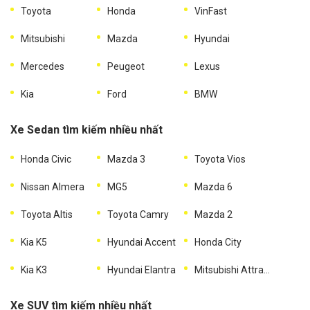
Toyota
Honda
VinFast
Mitsubishi
Mazda
Hyundai
Mercedes
Peugeot
Lexus
Kia
Ford
BMW
Xe Sedan tìm kiếm nhiều nhất
Honda Civic
Mazda 3
Toyota Vios
Nissan Almera
MG5
Mazda 6
Toyota Altis
Toyota Camry
Mazda 2
Kia K5
Hyundai Accent
Honda City
Kia K3
Hyundai Elantra
Mitsubishi Attrage
Xe SUV tìm kiếm nhiều nhất