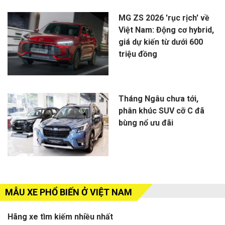
MG ZS 2026 'rục rịch' về
Việt Nam: Động cơ hybrid,
giá dự kiến từ dưới 600
triệu đồng
Tháng Ngâu chưa tới,
phân khúc SUV cỡ C đã
bùng nổ ưu đãi
MẪU XE PHỔ BIẾN Ở VIỆT NAM
Hãng xe tìm kiếm nhiều nhất