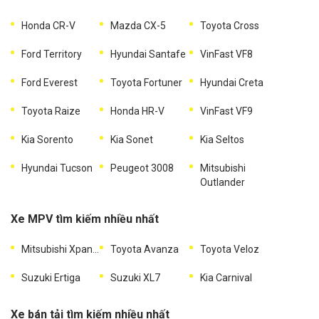
Honda CR-V
Mazda CX-5
Toyota Cross
Ford Territory
Hyundai Santafe
VinFast VF8
Ford Everest
Toyota Fortuner
Hyundai Creta
Toyota Raize
Honda HR-V
VinFast VF9
Kia Sorento
Kia Sonet
Kia Seltos
Hyundai Tucson
Peugeot 3008
Mitsubishi
Outlander
Xe MPV tìm kiếm nhiều nhất
Mitsubishi Xpander
Toyota Avanza
Toyota Veloz
Suzuki Ertiga
Suzuki XL7
Kia Carnival
Xe bán tải tìm kiếm nhiều nhất