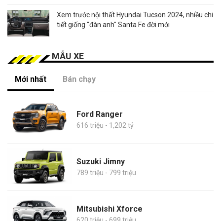
Xem trước nội thất Hyundai Tucson 2024, nhiều chi
tiết giống "đàn anh" Santa Fe đời mới
MẪU XE
Mới nhất
Bán chạy
Ford Ranger
616 triệu - 1,202 tỷ
Suzuki Jimny
789 triệu - 799 triệu
Mitsubishi Xforce
620 triệu - 699 triệu