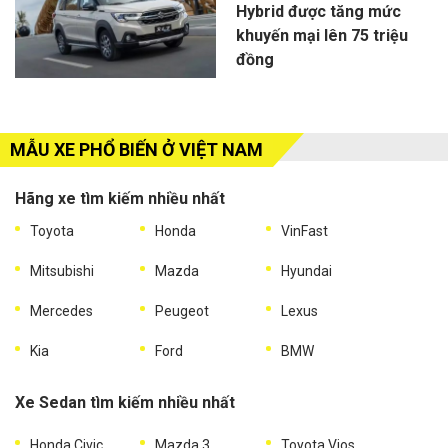
Hybrid được tăng mức
khuyến mại lên 75 triệu
đồng
MẪU XE PHỔ BIẾN Ở VIỆT NAM
Hãng xe tìm kiếm nhiều nhất
Toyota
Honda
VinFast
Mitsubishi
Mazda
Hyundai
Mercedes
Peugeot
Lexus
Kia
Ford
BMW
Xe Sedan tìm kiếm nhiều nhất
Honda Civic
Mazda 3
Toyota Vios