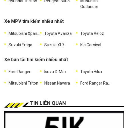
Hyundai Tucson
Peugeot 3008
Mitsubishi
Outlander
Xe MPV tìm kiếm nhiều nhất
Mitsubishi Xpander
Toyota Avanza
Toyota Veloz
Suzuki Ertiga
Suzuki XL7
Kia Carnival
Xe bán tải tìm kiếm nhiều nhất
Ford Ranger
Isuzu D-Max
Toyota Hilux
Mitsubishi Triton
Nissan Navara
Ford Ranger Raptor
TIN LIÊN QUAN