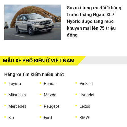
Suzuki tung ưu đãi 'khủng'
trước tháng Ngâu: XL7
Hybrid được tăng mức
khuyến mại lên 75 triệu
đồng
MẪU XE PHỔ BIẾN Ở VIỆT NAM
Hãng xe tìm kiếm nhiều nhất
Toyota
Honda
VinFast
Mitsubishi
Mazda
Hyundai
Mercedes
Peugeot
Lexus
Kia
Ford
BMW