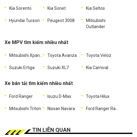
Kia Sorento
Kia Sonet
Kia Seltos
Hyundai Tucson
Peugeot 3008
Mitsubishi
Outlander
Xe MPV tìm kiếm nhiều nhất
Mitsubishi Xpander
Toyota Avanza
Toyota Veloz
Suzuki Ertiga
Suzuki XL7
Kia Carnival
Xe bán tải tìm kiếm nhiều nhất
Ford Ranger
Isuzu D-Max
Toyota Hilux
Mitsubishi Triton
Nissan Navara
Ford Ranger Raptor
TIN LIÊN QUAN