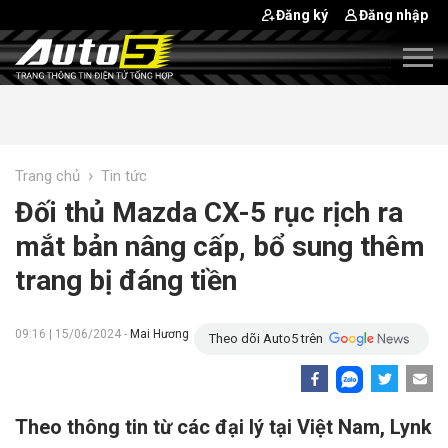
Đăng ký
Đăng nhập
›
Trang chủ
Tin tức
Đối thủ Mazda CX-5 rục rịch ra
mắt bản nâng cấp, bổ sung thêm
trang bị đáng tiền
09:16 | 15/06/2024 -
Mai Hương
Theo dõi Auto5 trên
Theo thông tin từ các đại lý tại Việt Nam, Lynk