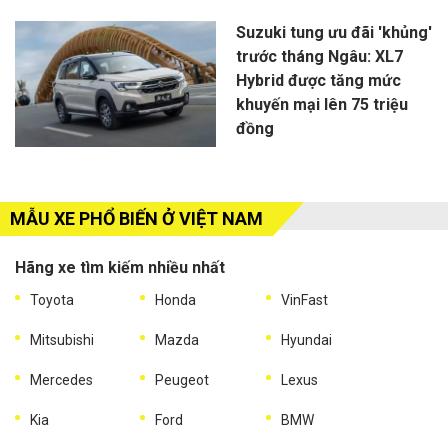
Suzuki tung ưu đãi 'khủng'
trước tháng Ngâu: XL7
Hybrid được tăng mức
khuyến mại lên 75 triệu
đồng
MẪU XE PHỔ BIẾN Ở VIỆT NAM
Hãng xe tìm kiếm nhiều nhất
Toyota
Honda
VinFast
Mitsubishi
Mazda
Hyundai
Mercedes
Peugeot
Lexus
Kia
Ford
BMW