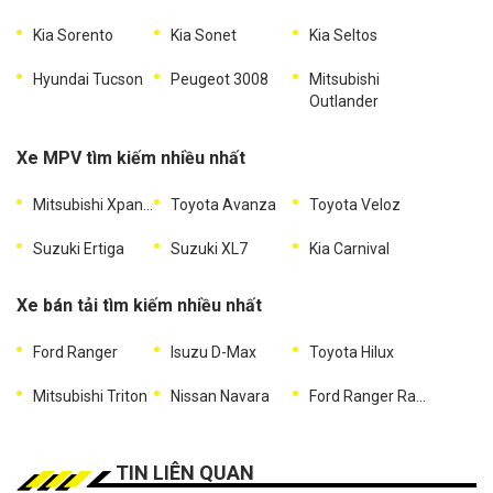
Kia Sorento
Kia Sonet
Kia Seltos
Hyundai Tucson
Peugeot 3008
Mitsubishi
Outlander
Xe MPV tìm kiếm nhiều nhất
Mitsubishi Xpander
Toyota Avanza
Toyota Veloz
Suzuki Ertiga
Suzuki XL7
Kia Carnival
Xe bán tải tìm kiếm nhiều nhất
Ford Ranger
Isuzu D-Max
Toyota Hilux
Mitsubishi Triton
Nissan Navara
Ford Ranger Raptor
TIN LIÊN QUAN