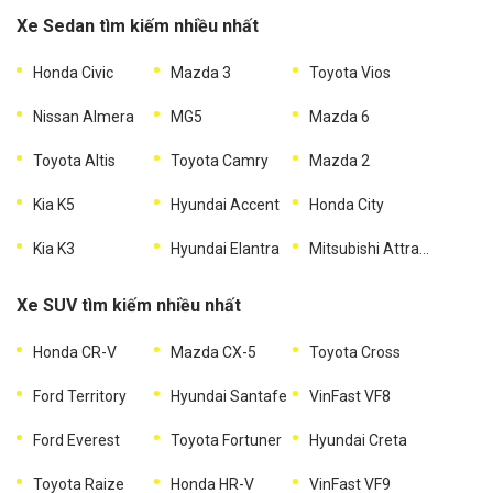
Xe Sedan tìm kiếm nhiều nhất
Honda Civic
Mazda 3
Toyota Vios
Nissan Almera
MG5
Mazda 6
Toyota Altis
Toyota Camry
Mazda 2
Kia K5
Hyundai Accent
Honda City
Kia K3
Hyundai Elantra
Mitsubishi Attrage
Xe SUV tìm kiếm nhiều nhất
Honda CR-V
Mazda CX-5
Toyota Cross
Ford Territory
Hyundai Santafe
VinFast VF8
Ford Everest
Toyota Fortuner
Hyundai Creta
Toyota Raize
Honda HR-V
VinFast VF9