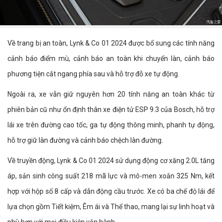
Về trang bị an toàn, Lynk & Co 01 2024 được bổ sung các tính năng
cảnh báo điểm mù, cảnh báo an toàn khi chuyển làn, cảnh báo
phương tiện cắt ngang phía sau và hỗ trợ đỗ xe tự động.
Ngoài ra, xe vẫn giữ nguyên hơn 20 tính năng an toàn khác từ
phiên bản cũ như ổn định thân xe điện tử ESP 9.3 của Bosch, hỗ trợ
lái xe trên đường cao tốc, ga tự động thông minh, phanh tự động,
hỗ trợ giữ làn đường và cảnh báo chệch làn đường.
Về truyền động, Lynk & Co 01 2024 sử dụng động cơ xăng 2.0L tăng
áp, sản sinh công suất 218 mã lực và mô-men xoắn 325 Nm, kết
hợp với hộp số 8 cấp và dẫn động cầu trước. Xe có ba chế độ lái để
lựa chọn gồm Tiết kiệm, Êm ái và Thể thao, mang lại sự linh hoạt và