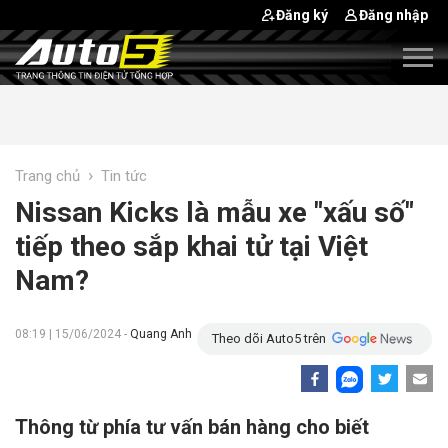
Đăng ký
Đăng nhập
›
Trang chủ
Tin tức
Nissan Kicks là mẫu xe "xấu số"
tiếp theo sắp khai tử tại Việt
Nam?
08:19 | 15/06/2024 -
Quang Anh
Theo dõi Auto5 trên
Thông từ phía tư vấn bán hàng cho biết