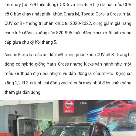
Territory (từ 799 triệu đồng). CX-5 và Territory hiện là hai mẫu CUV
cỡ C bán chạy nhất phân khúc. Chưa kể, Toyota Corolla Cross, mẫu
CUV cỡ B+ thống trị phân khúc từ 2020-2022, cũng giảm giá hàng
chục triệu đồng, xuống còn 820-905 triệu đồng khi ra mắt bản nâng
cấp giữa chu kỳ hồi tháng 5.
Nissan Kicks là mẫu xe đặc biệt trong phân khúc CUV cỡ B. Trang bị
động cơ hybrid giống Yaris Cross nhưng Kicks vận hành như một
mẫu xe thuần điện bởi nhiệm vụ dẫn động là của mô-tơ. Động cơ
xăng 1,2 lít 3 xi-lanh chỉ đóng vai trò nuôi máy phát điện chứ không
tham gia dẫn động.