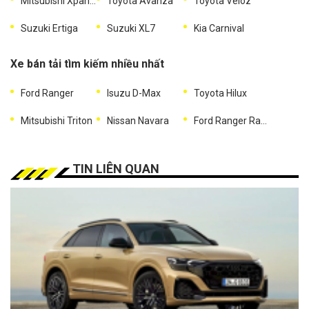
Mitsubishi Xpander
Toyota Avanza
Toyota Veloz
Suzuki Ertiga
Suzuki XL7
Kia Carnival
Xe bán tải tìm kiếm nhiều nhất
Ford Ranger
Isuzu D-Max
Toyota Hilux
Mitsubishi Triton
Nissan Navara
Ford Ranger Raptor
TIN LIÊN QUAN