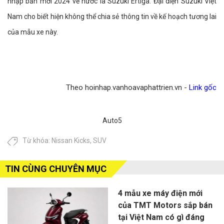
nhập bản mới 2024 về nước là Suzuki Ertiga. Đại diện Suzuki Việt
Nam cho biết hiện không thể chia sẻ thông tin về kế hoạch tương lai
của mẫu xe này.
Theo hoinhap.vanhoavaphattrien.vn -
Link gốc
Auto5
Từ khóa:
Nissan Kicks
,
SUV
TIN CÙNG CHUYÊN MỤC
4 mẫu xe máy điện mới
của TMT Motors sắp bán
tại Việt Nam có gì đáng