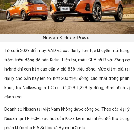
Nissan Kicks e-Power
Từ cuối 2023 đến nay, VAD và các đại lý liên tục khuyến mãi hàng
trăm triệu đồng để bán Kicks. Hiện tại, mẫu CUV cỡ B với động cơ
hybrid chỉ còn bản cao cấp V, giá 858 triệu đồng. Mức giảm giá tại
đại lý cho bản này lên tới hơn 200 triệu đồng, cao nhất trong phân
khúc, trừ Volkswagen T-Cross (1,099-1,299 tỷ đồng) được định vị
cận sang.
Doanh số Nissan tại Việt Nam không được công bố. Theo các đại lý
Nissan tại TP HCM, sức hút của Kicks kém hơn nhiều đối thủ trong
phân khúc như KIA Seltos và Hyundai Creta.