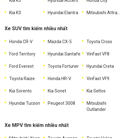
Kia K5
Hyundai Accent
Honda City
Kia K3
Hyundai Elantra
Mitsubishi Attrage
Xe SUV tìm kiếm nhiều nhất
Honda CR-V
Mazda CX-5
Toyota Cross
Ford Territory
Hyundai Santafe
VinFast VF8
Ford Everest
Toyota Fortuner
Hyundai Creta
Toyota Raize
Honda HR-V
VinFast VF9
Kia Sorento
Kia Sonet
Kia Seltos
Hyundai Tucson
Peugeot 3008
Mitsubishi
Outlander
Xe MPV tìm kiếm nhiều nhất