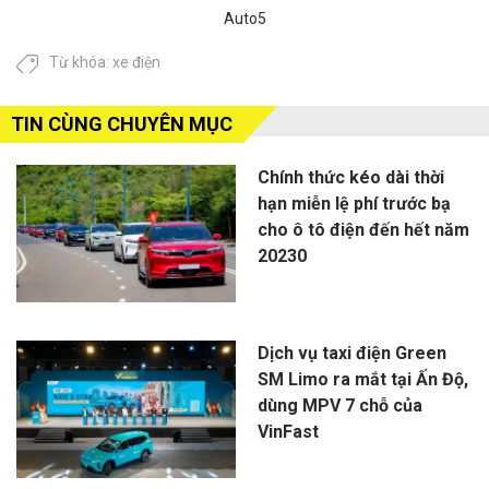
Auto5
Từ khóa:
xe điện
TIN CÙNG CHUYÊN MỤC
Chính thức kéo dài thời
hạn miễn lệ phí trước bạ
cho ô tô điện đến hết năm
20230
Dịch vụ taxi điện Green
SM Limo ra mắt tại Ấn Độ,
dùng MPV 7 chỗ của
VinFast