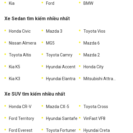
Kia
Ford
BMW
Xe Sedan tìm kiếm nhiều nhất
Honda Civic
Mazda 3
Toyota Vios
Nissan Almera
MG5
Mazda 6
Toyota Altis
Toyota Camry
Mazda 2
Kia K5
Hyundai Accent
Honda City
Kia K3
Hyundai Elantra
Mitsubishi Attrage
Xe SUV tìm kiếm nhiều nhất
Honda CR-V
Mazda CX-5
Toyota Cross
Ford Territory
Hyundai Santafe
VinFast VF8
Ford Everest
Toyota Fortuner
Hyundai Creta