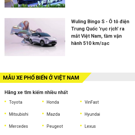
Wuling Bingo S - Ô tô điện
Trung Quốc 'rục rịch' ra
mắt Việt Nam, tầm vận
hành 510 km/sạc
MẪU XE PHỔ BIẾN Ở VIỆT NAM
Hãng xe tìm kiếm nhiều nhất
Toyota
Honda
VinFast
Mitsubishi
Mazda
Hyundai
Mercedes
Peugeot
Lexus