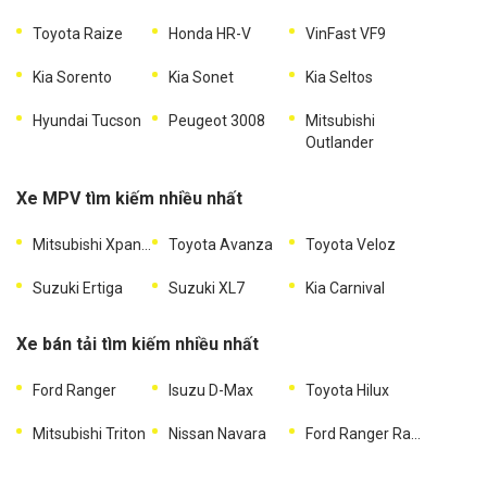
Toyota Raize
Honda HR-V
VinFast VF9
Kia Sorento
Kia Sonet
Kia Seltos
Hyundai Tucson
Peugeot 3008
Mitsubishi
Outlander
Xe MPV tìm kiếm nhiều nhất
Mitsubishi Xpander
Toyota Avanza
Toyota Veloz
Suzuki Ertiga
Suzuki XL7
Kia Carnival
Xe bán tải tìm kiếm nhiều nhất
Ford Ranger
Isuzu D-Max
Toyota Hilux
Mitsubishi Triton
Nissan Navara
Ford Ranger Raptor