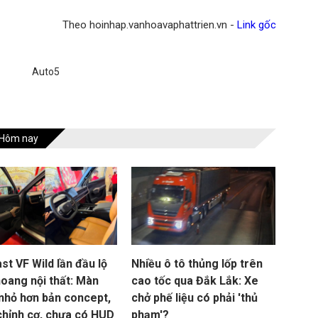
Theo hoinhap.vanhoavaphattrien.vn -
Link gốc
Auto5
Hôm nay
st VF Wild lần đầu lộ
Nhiều ô tô thủng lốp trên
hoang nội thất: Màn
cao tốc qua Đắk Lắk: Xe
 nhỏ hơn bản concept,
chở phế liệu có phải 'thủ
chỉnh cơ, chưa có HUD
phạm'?