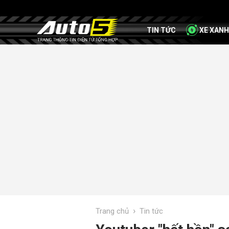
TIN TỨC
XE XANH
›
Trang chủ
Tin tức