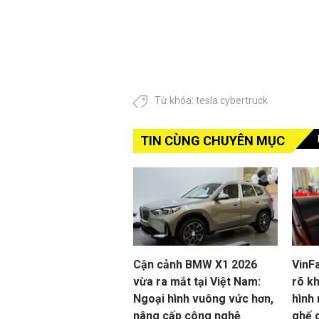
Từ khóa:
tesla cybertruck
TIN CÙNG CHUYÊN MỤC
Cận cảnh BMW X1 2026
VinFa
vừa ra mắt tại Việt Nam:
rõ k
Ngoại hình vuông vức hơn,
hình
nâng cấp công nghệ
ghế 