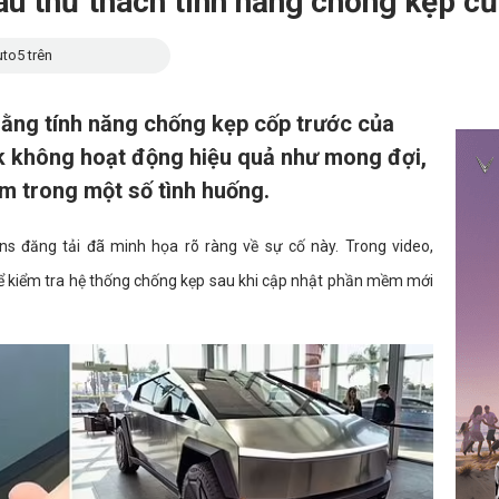
au thử thách tính năng chống kẹp c
to5 trên
ằng tính năng chống kẹp cốp trước của
k không hoạt động hiệu quả như mong đợi,
m trong một số tình huống.
s đăng tải đã minh họa rõ ràng về sự cố này. Trong video,
để kiểm tra hệ thống chống kẹp sau khi cập nhật phần mềm mới