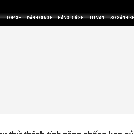
TOP XE
ĐÁNH GIÁ XE
BẢNG GIÁ XE
TƯ VẤN
SO SÁNH X