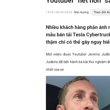
Youtuber "hết hồn" s
Theo dõi Au
14:59 | 06/05/2024 -
Mai Hương
Nhiều khách hàng phản ánh r
mẫu bán tải Tesla Cybertruc
thậm chí có thể gây nguy hiể
Một video được Youtuber Jeremy Judkin
Judkins đã tiến hành ba bài thử nghiệm 
nhất của xe.