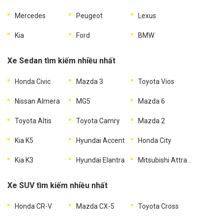
Mercedes
Peugeot
Lexus
Kia
Ford
BMW
Xe Sedan tìm kiếm nhiều nhất
Honda Civic
Mazda 3
Toyota Vios
Nissan Almera
MG5
Mazda 6
Toyota Altis
Toyota Camry
Mazda 2
Kia K5
Hyundai Accent
Honda City
Kia K3
Hyundai Elantra
Mitsubishi Attrage
Xe SUV tìm kiếm nhiều nhất
Honda CR-V
Mazda CX-5
Toyota Cross