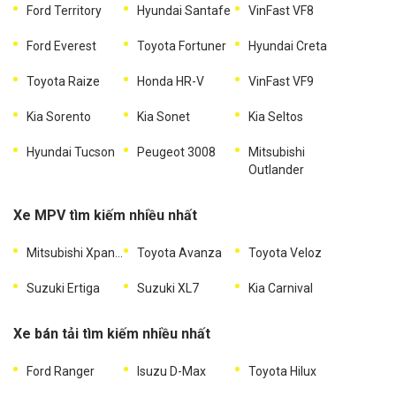
Ford Territory
Hyundai Santafe
VinFast VF8
Ford Everest
Toyota Fortuner
Hyundai Creta
Toyota Raize
Honda HR-V
VinFast VF9
Kia Sorento
Kia Sonet
Kia Seltos
Hyundai Tucson
Peugeot 3008
Mitsubishi
Outlander
Xe MPV tìm kiếm nhiều nhất
Mitsubishi Xpander
Toyota Avanza
Toyota Veloz
Suzuki Ertiga
Suzuki XL7
Kia Carnival
Xe bán tải tìm kiếm nhiều nhất
Ford Ranger
Isuzu D-Max
Toyota Hilux