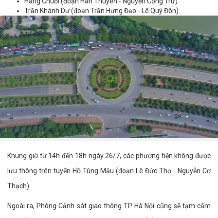
Hàng Chuối (đoạn Hàn Thuyên - Nguyễn Công Trứ)
Trần Khánh Dư (đoạn Trần Hưng Đạo - Lê Quý Đôn)
Khung giờ từ 14h đến 18h ngày 26/7, các phương tiện không được
lưu thông trên tuyến Hồ Tùng Mậu (đoạn Lê Đức Thọ - Nguyễn Cơ
Thạch).
Ngoài ra, Phòng Cảnh sát giao thông TP Hà Nội cũng sẽ tạm cấm