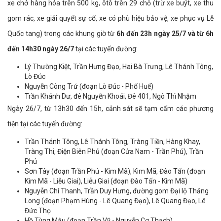
xe chở hàng hóa trên 500 kg, ôtô trên 29 chỗ (trừ xe buýt, xe thu
gom rác, xe giải quyết sự cố, xe có phù hiệu bảo vệ, xe phục vụ Lễ
Quốc tang) trong các khung giờ từ
6h đến 23h ngày 25/7 và từ 6h
đến 14h30 ngày 26/7
tại các tuyến đường:
Lý Thường Kiệt, Trần Hưng Đạo, Hai Bà Trưng, Lê Thánh Tông,
Lò Đúc
Nguyễn Công Trứ (đoạn Lò Đúc - Phố Huế)
Trần Khánh Dư, đê Nguyễn Khoái, Đê 401, Ngô Thì Nhậm
Ngày 26/7, từ 13h30 đến 15h, cảnh sát sẽ tạm cấm các phương
tiện tại các tuyến đường:
Trần Thánh Tông, Lê Thánh Tông, Tràng Tiền, Hàng Khay,
Tràng Thi, Điện Biên Phủ (đoạn Cửa Nam - Trần Phú), Trần
Phú
Sơn Tây (đoạn Trần Phú - Kim Mã), Kim Mã, Đào Tấn (đoạn
Kim Mã - Liễu Giai), Liễu Giai (đoạn Đào Tấn - Kim Mã)
Nguyễn Chí Thanh, Trần Duy Hưng, đường gom Đại lộ Thăng
Long (đoạn Phạm Hùng - Lê Quang Đạo), Lê Quang Đạo, Lê
Đức Thọ
Hồ Tùng Mậu (đoạn Trần Vỹ - Nguyễn Cơ Thạch)