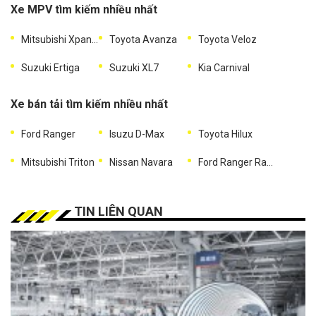
Xe MPV tìm kiếm nhiều nhất
Mitsubishi Xpander
Toyota Avanza
Toyota Veloz
Suzuki Ertiga
Suzuki XL7
Kia Carnival
Xe bán tải tìm kiếm nhiều nhất
Ford Ranger
Isuzu D-Max
Toyota Hilux
Mitsubishi Triton
Nissan Navara
Ford Ranger Raptor
TIN LIÊN QUAN