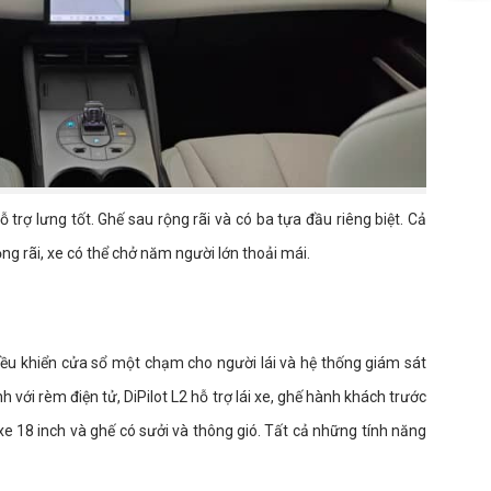
ỗ trợ lưng tốt. Ghế sau rộng rãi và có ba tựa đầu riêng biệt. Cả
ng rãi, xe có thể chở năm người lớn thoải mái.
điều khiển cửa sổ một chạm cho người lái và hệ thống giám sát
h với rèm điện tử, DiPilot L2 hỗ trợ lái xe, ghế hành khách trước
xe 18 inch và ghế có sưởi và thông gió. Tất cả những tính năng