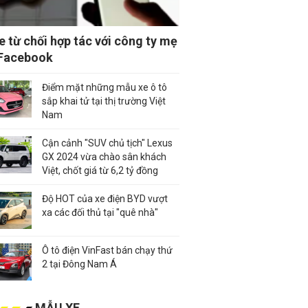
e từ chối hợp tác với công ty mẹ
Facebook
Điểm mặt những mẫu xe ô tô
sắp khai tử tại thị trường Việt
Nam
Cận cảnh "SUV chủ tịch" Lexus
GX 2024 vừa chào sân khách
Việt, chốt giá từ 6,2 tỷ đồng
Độ HOT của xe điện BYD vượt
xa các đối thủ tại "quê nhà"
Ô tô điện VinFast bán chạy thứ
2 tại Đông Nam Á
MẪU XE