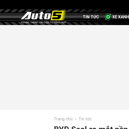
TIN TỨC
XE XANH
›
Trang chủ
Tin tức