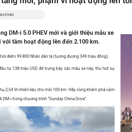
tảng mới, phạm vi hoạt động lên tớ
to5 trên
ảng DM-i 5.0 PHEV mới và giới thiệu mẫu xe
i với tầm hoạt động lên đến 2.100 km.
 khởi điểm 99.800 Nhân dân tệ (tương đương 349 triệu đồng).
ầu tư 138 triệu USD để trưng bày các mẫu xe này, thu hút sự
 thụ 2,54 lít nhiên liệu cho mỗi 100 km. Hãy cùng khám phá cảm
06 DM-i trong chương trình “Sunday China Drive”.