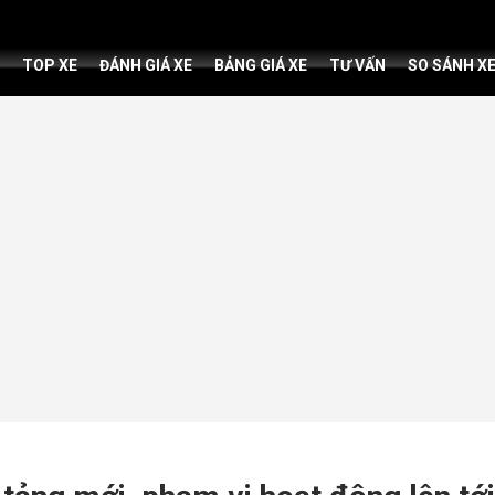
TOP XE
ĐÁNH GIÁ XE
BẢNG GIÁ XE
TƯ VẤN
SO SÁNH X