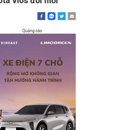
ta Vios đời mới
Quảng cáo