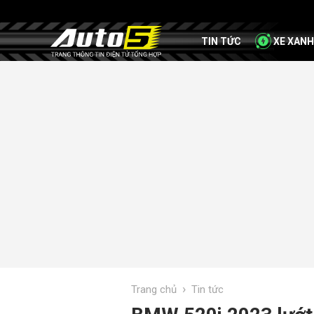
TIN TỨC
XE XANH
›
Trang chủ
Tin tức