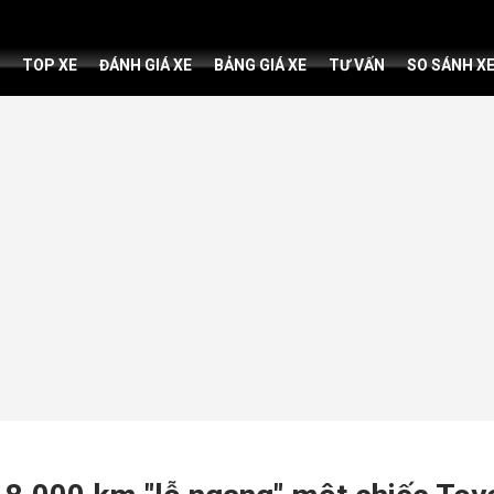
TOP XE
ĐÁNH GIÁ XE
BẢNG GIÁ XE
TƯ VẤN
SO SÁNH X