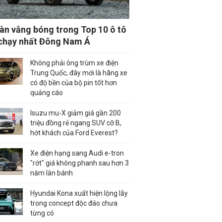
àn vắng bóng trong Top 10 ô tô
chạy nhất Đông Nam Á
Không phải ông trùm xe điện
Trung Quốc, đây mới là hãng xe
có độ bền của bộ pin tốt hơn
quảng cáo
Isuzu mu-X giảm giá gần 200
triệu đồng rẻ ngang SUV cỡ B,
hớt khách của Ford Everest?
Xe điện hạng sang Audi e-tron
"rớt" giá không phanh sau hơn 3
năm lăn bánh
Hyundai Kona xuất hiện lộng lẫy
trong concept độc đáo chưa
từng có