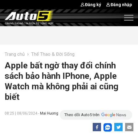
Đăng ký
Đăng nhập
›
Trang chủ
Thể Thao & Đời Sống
Apple bất ngờ thay đổi chính
sách bảo hành IPhone, Apple
Watch mà không phải ai cũng
biết
08:25 | 08/06/2024 -
Mai Hương
Theo dõi Auto5 trên