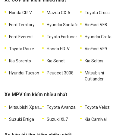
Honda CR-V
Mazda CX-5
Toyota Cross
Ford Territory
Hyundai Santafe
VinFast VF8
Ford Everest
Toyota Fortuner
Hyundai Creta
Toyota Raize
Honda HR-V
VinFast VF9
Kia Sorento
Kia Sonet
Kia Seltos
Hyundai Tucson
Peugeot 3008
Mitsubishi
Outlander
Xe MPV tìm kiếm nhiều nhất
Mitsubishi Xpander
Toyota Avanza
Toyota Veloz
Suzuki Ertiga
Suzuki XL7
Kia Carnival
Xe bán tải tìm kiếm nhiều nhất