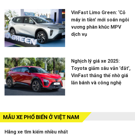
VinFast Limo Green: ‘Cỗ
máy in tiền’ mới soán ngôi
vương phân khúc MPV
dịch vụ
Nghịch lý giá xe 2025:
Toyota giảm sâu vẫn 'đắt',
VinFast thắng thế nhờ giá
lăn bánh và công nghệ
MẪU XE PHỔ BIẾN Ở VIỆT NAM
Hãng xe tìm kiếm nhiều nhất