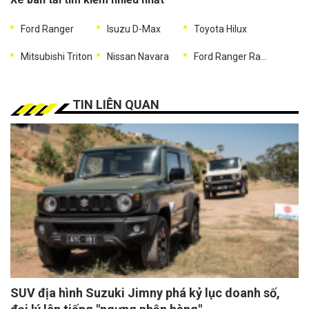
Ford Ranger
Isuzu D-Max
Toyota Hilux
Mitsubishi Triton
Nissan Navara
Ford Ranger Raptor
TIN LIÊN QUAN
SUV địa hình Suzuki Jimny phá kỷ lục doanh số,