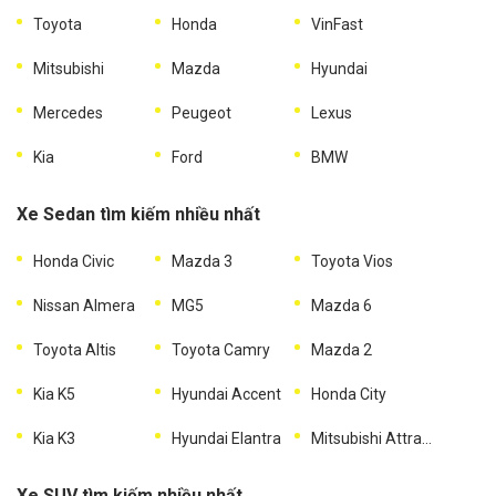
Toyota
Honda
VinFast
Mitsubishi
Mazda
Hyundai
Mercedes
Peugeot
Lexus
Kia
Ford
BMW
Xe Sedan tìm kiếm nhiều nhất
Honda Civic
Mazda 3
Toyota Vios
Nissan Almera
MG5
Mazda 6
Toyota Altis
Toyota Camry
Mazda 2
Kia K5
Hyundai Accent
Honda City
Kia K3
Hyundai Elantra
Mitsubishi Attrage
Xe SUV tìm kiếm nhiều nhất