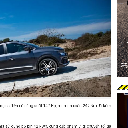
động cơ điện có công suất 147 Hp, momen xoắn 242 Nm. Đi kèm
ast sử dụng bộ pin 42 kWh, cung cấp phạm vi di chuyển tối đa