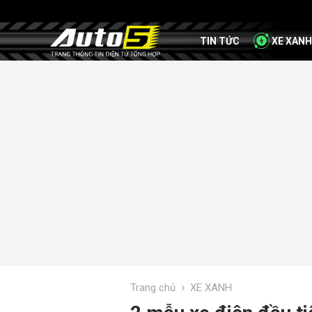
TIN TỨC
XE XANH
›
Trang chủ
XE XANH