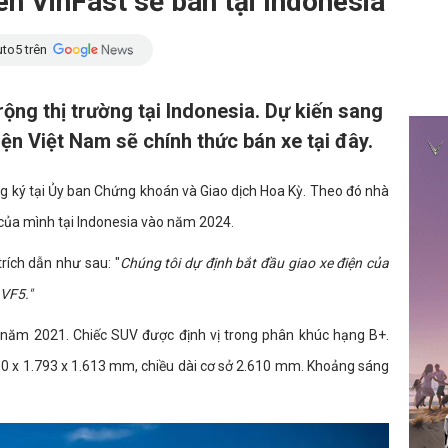
ên VinFast sẽ bán tại Indonesia
to5 trên
ộng thị trường tại Indonesia. Dự kiến sang
ện Việt Nam sẽ chính thức bán xe tại đây.
ng ký tại Ủy ban Chứng khoán và Giao dịch Hoa Kỳ. Theo đó nhà
của mình tại Indonesia vào năm 2024.
trích dẫn như sau: "
Chúng tôi dự định bắt đầu giao xe điện của
 VF5."
ừ năm 2021. Chiếc SUV được định vị trong phân khúc hạng B+.
.300 x 1.793 x 1.613 mm, chiều dài cơ sở 2.610 mm. Khoảng sáng