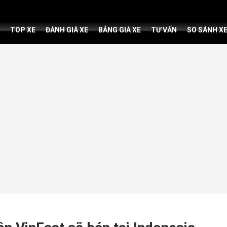
TOP XE
ĐÁNH GIÁ XE
BẢNG GIÁ XE
TƯ VẤN
SO SÁNH X