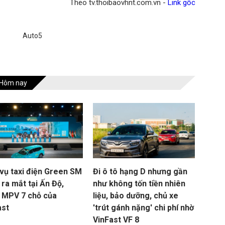
Theo tv.thoibaovhnt.com.vn -
Link gốc
Auto5
Hôm nay
 vụ taxi điện Green SM
Đi ô tô hạng D nhưng gần
ra mắt tại Ấn Độ,
như không tốn tiền nhiên
 MPV 7 chỗ của
liệu, bảo dưỡng, chủ xe
ast
'trút gánh nặng' chi phí nhờ
VinFast VF 8