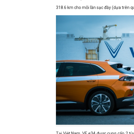
318.6 km cho mỗi lần sạc đầy (dựa trên qu
Tại Việt Nam, VF e34 được cung cấp 2 t