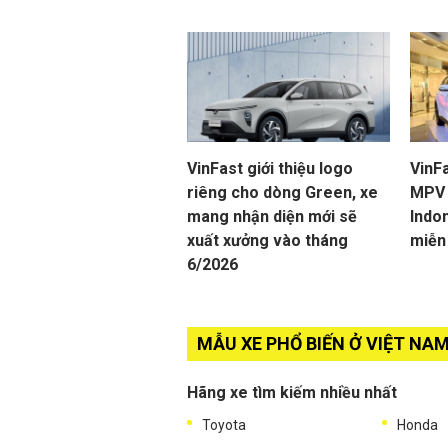
VinFast giới thiệu logo
VinFa
riêng cho dòng Green, xe
MPV 
mang nhận diện mới sẽ
Indon
xuất xưởng vào tháng
miễn
6/2026
MẪU XE PHỔ BIẾN Ở VIỆT NA
Hãng xe tìm kiếm nhiều nhất
Toyota
Honda