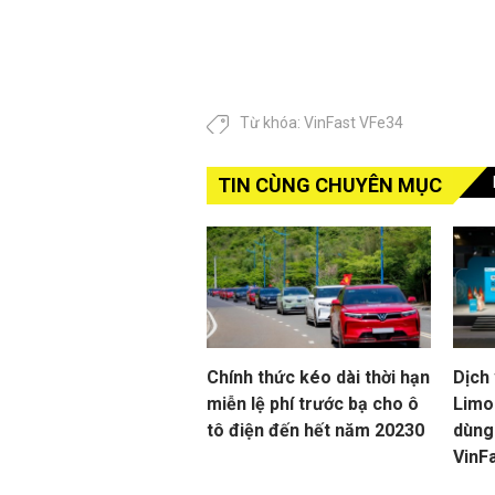
Từ khóa:
VinFast VFe34
TIN CÙNG CHUYÊN MỤC
Chính thức kéo dài thời hạn
Dịch
miễn lệ phí trước bạ cho ô
Limo 
tô điện đến hết năm 20230
dùng
VinF