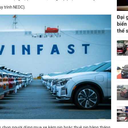
y trình NEDC).
Đại 
biển
thể 
ùy chọn người dùng mua xe kèm pin hoặc thuê pin hàng tháng.