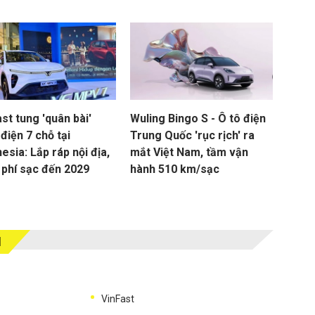
st tung 'quân bài'
Wuling Bingo S - Ô tô điện
điện 7 chỗ tại
Trung Quốc 'rục rịch' ra
esia: Lắp ráp nội địa,
mắt Việt Nam, tầm vận
 phí sạc đến 2029
hành 510 km/sạc
M
VinFast