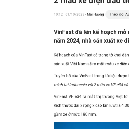
2 mẫu xe điện đầu ti
Theo dõi Au
10:12 | 01/10/2023 -
Mai Hương
VinFast đã lên kế hoạch mở r
năm 2024, nhà sản xuất xe đi
Kế hoạch của VinFast có trong tờ khai đă
sản xuất Việt Nam sẽ ra mắt mẫu xe điện 
Tuyên bố của VinFast trong tài liệu được 
mình tại Indonesia với 2 mẫu xe VF e34 và
VinFast VF e34 ra mắt thị trường Việt t
Kích thước dài x rộng x cao lần lượt là 4
gầm xe ở mức 180 mm.