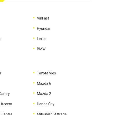
VinFast
Hyundai
t
Lexus
BMW
3
Toyota Vios
Mazda 6
 Camry
Mazda 2
 Accent
Honda City
 Elantra
Mitsubishi Attrage