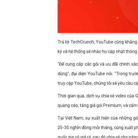
Trả lời TechCrunch, YouTube cũng khẳng đ
ký và hệ thống sẽ nhắc họ cập nhật thông 
"Để cung cấp các gói và ưu đãi chính xác
dùng", đại diện YouTube nói. "Trong trư
truy cập YouTube, chúng tôi sẽ yêu cầu cập
Thời gian qua, dịch vụ chia sẻ video của
quảng cáo, tăng giá gói Premium, và cấm 
Tại Việt Nam, sự xuất hiện của những g
25-35 nghìn đồng mỗi tháng, cũng xuất ph
quốc gia có giá rẻ, sau đó chia sẻ cho n