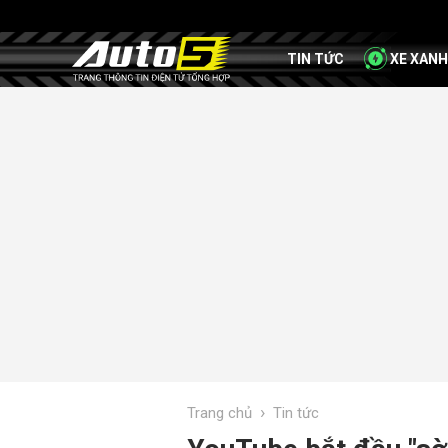
TIN TỨC
XE XANH
›
Trang chủ
Tin tức