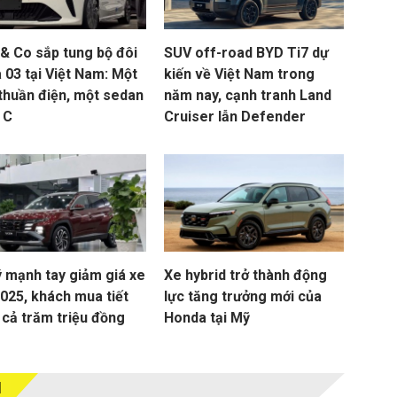
 & Co sắp tung bộ đôi
SUV off-road BYD Ti7 dự
 03 tại Việt Nam: Một
kiến về Việt Nam trong
thuần điện, một sedan
năm nay, cạnh tranh Land
 C
Cruiser lẫn Defender
ý mạnh tay giảm giá xe
Xe hybrid trở thành động
2025, khách mua tiết
lực tăng trưởng mới của
 cả trăm triệu đồng
Honda tại Mỹ
M