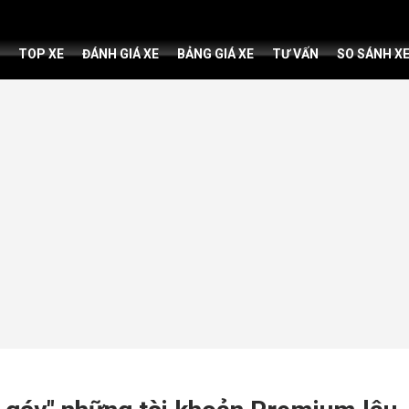
TOP XE
ĐÁNH GIÁ XE
BẢNG GIÁ XE
TƯ VẤN
SO SÁNH X