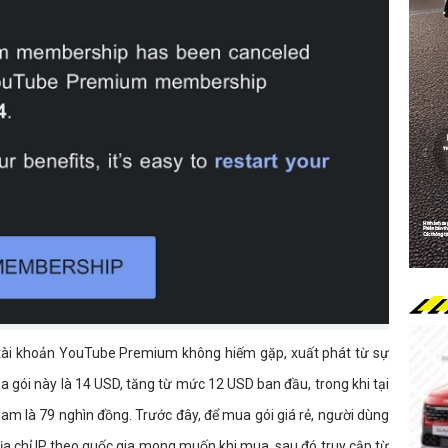
ý tài khoản YouTube Premium không hiếm gặp, xuất phát từ sự
 của gói này là 14 USD, tăng từ mức 12 USD ban đầu, trong khi tại
Nam là 79 nghìn đồng. Trước đây, để mua gói giá rẻ, người dùng
ịa chỉ IP theo quốc gia mong muốn khi mua, sau đó truy cập từ