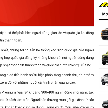
Mới
ịnh có thể phát hiện người dùng gian lận về quốc gia khi đăng
tin thanh toán.
 nhất, chúng tôi có sẵn hệ thống xác định quốc gia của người
ờng hợp quốc gia đăng ký không khớp với nơi người dùng đang
 nhật thông tin thanh toán về quốc gia cư trú hiện tại của họ".
 Google đã tiến hành nhiều biện pháp tăng doanh thu, như thêm
xem đối với những người cài trình chặn quảng cáo.
ói Premium "giá rẻ" khoảng 300-400 nghìn đồng mỗi năm, tức
át từ cách làm trên. Người bán thường mua gói gia đình từ các
ăm tài khoản khác cùng sử dụng. Trong khi đó, YouTube Premium