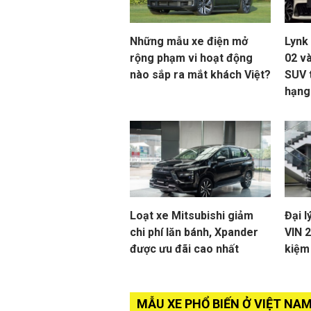
Những mẫu xe điện mở
Lynk
rộng phạm vi hoạt động
02 và
nào sắp ra mắt khách Việt?
SUV 
hạng
Loạt xe Mitsubishi giảm
Đại l
chi phí lăn bánh, Xpander
VIN 
được ưu đãi cao nhất
kiệm
MẪU XE PHỔ BIẾN Ở VIỆT NA