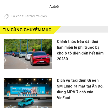
sau
giả
lận
cho
Auto5
3
số
thử
các
năm
tiền
nghiệm
sếp
Từ khóa:
Ferrari
,
xe điện
lăn
lớn
an
lớn
bánh?
vì
toàn
bị
đượ
TIN CÙNG CHUYÊN MỤC
thu
coi
hồi
là...
Chính thức kéo dài thời
xe
hạn miễn lệ phí trước bạ
điện
cho ô tô điện đến hết năm
20230
Dịch vụ taxi điện Green
SM Limo ra mắt tại Ấn Độ,
dùng MPV 7 chỗ của
VinFast