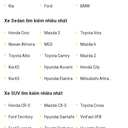
Kia
Ford
BMW
Xe Sedan tìm kiếm nhiều nhất
Honda Civic
Mazda 3
Toyota Vios
Nissan Almera
MG5
Mazda 6
Toyota Altis
Toyota Camry
Mazda 2
Kia K5
Hyundai Accent
Honda City
Kia K3
Hyundai Elantra
Mitsubishi Attrage
Xe SUV tìm kiếm nhiều nhất
Honda CR-V
Mazda CX-5
Toyota Cross
Ford Territory
Hyundai Santafe
VinFast VF8