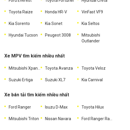
Ford Everest
Toyota Fortuner
Hyundai Creta
Toyota Raize
Honda HR-V
VinFast VF9
Kia Sorento
Kia Sonet
Kia Seltos
Hyundai Tucson
Peugeot 3008
Mitsubishi
Outlander
Xe MPV tìm kiếm nhiều nhất
Mitsubishi Xpander
Toyota Avanza
Toyota Veloz
Suzuki Ertiga
Suzuki XL7
Kia Carnival
Xe bán tải tìm kiếm nhiều nhất
Ford Ranger
Isuzu D-Max
Toyota Hilux
Mitsubishi Triton
Nissan Navara
Ford Ranger Raptor