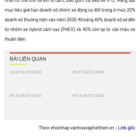
nhất có thể cho tới khi bị cấm, bao gồm cả siêu xe V12. Hãng đặt
mục tiêu giới hạn doanh số nhóm xe động cơ đốt trong ở mức 20%
doanh số thường niên vào năm 2030. Khoảng 40% doanh số sẽ đến
từ nhóm xe hybrid cắm sạc (PHEV) và 40% còn lại từ các mẫu xe
thuần điện.
BÀI LIÊN QUAN
10:02 06/07/2024
09:37 06/07/2024
Toyota
Khô
công
"th
bố
hoa
kết
tiếc
09:22 06/07/2024
09:19 06/07/2024
Kia
Khá
quả
ngọc
Seltos
mua
điều
hàn
2021
Nis
tra
trăm
khấu
Kick
về
xe
hao
e-
bê
Por
Theo ehoinhap.vanhoavaphattrien.vn -
Link gốc
bao
Pow
bối
trợ
nhiêu
đượ
gian
cấp