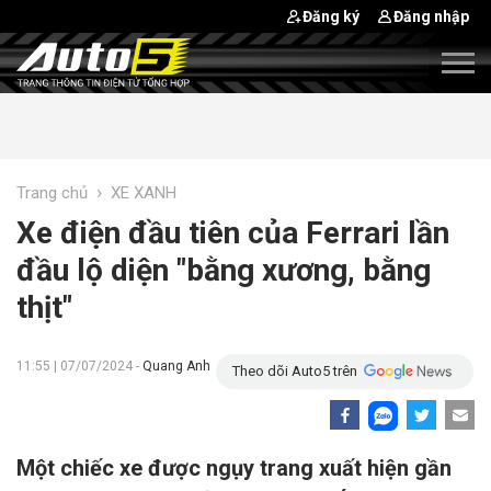
Đăng ký
Đăng nhập
›
Trang chủ
XE XANH
Xe điện đầu tiên của Ferrari lần
đầu lộ diện "bằng xương, bằng
thịt"
11:55 | 07/07/2024 -
Quang Anh
Theo dõi Auto5 trên
Một chiếc xe được ngụy trang xuất hiện gần