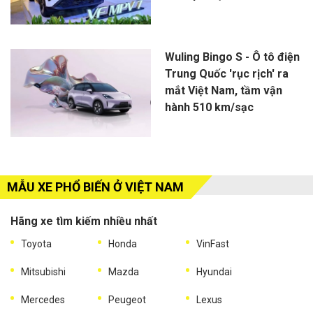
Wuling Bingo S - Ô tô điện
Trung Quốc 'rục rịch' ra
mắt Việt Nam, tầm vận
hành 510 km/sạc
MẪU XE PHỔ BIẾN Ở VIỆT NAM
Hãng xe tìm kiếm nhiều nhất
Toyota
Honda
VinFast
Mitsubishi
Mazda
Hyundai
Mercedes
Peugeot
Lexus