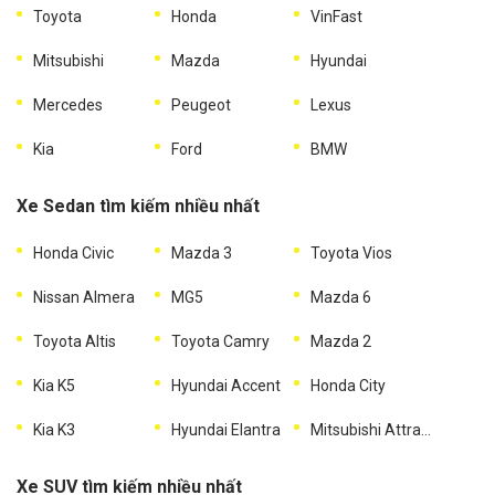
Toyota
Honda
VinFast
Mitsubishi
Mazda
Hyundai
Mercedes
Peugeot
Lexus
Kia
Ford
BMW
Xe Sedan tìm kiếm nhiều nhất
Honda Civic
Mazda 3
Toyota Vios
Nissan Almera
MG5
Mazda 6
Toyota Altis
Toyota Camry
Mazda 2
Kia K5
Hyundai Accent
Honda City
Kia K3
Hyundai Elantra
Mitsubishi Attrage
Xe SUV tìm kiếm nhiều nhất