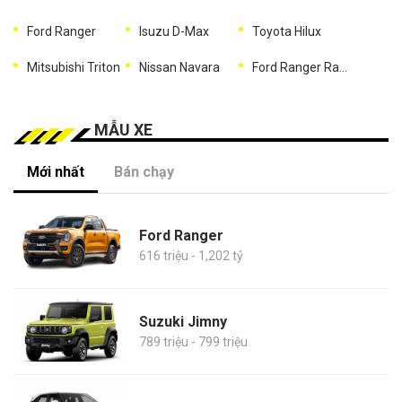
Ford Ranger
Isuzu D-Max
Toyota Hilux
Mitsubishi Triton
Nissan Navara
Ford Ranger Raptor
MẪU XE
Mới nhất
Bán chạy
Ford Ranger
616 triệu - 1,202 tỷ
Suzuki Jimny
789 triệu - 799 triệu