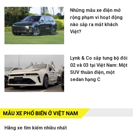
Những mẫu xe điện mở
rộng phạm vi hoạt động
nào sắp ra mắt khách
Việt?
Lynk & Co sắp tung bộ đôi
02 và 03 tại Việt Nam: Một
SUV thuần điện, một
sedan hạng C
MẪU XE PHỔ BIẾN Ở VIỆT NAM
Hãng xe tìm kiếm nhiều nhất