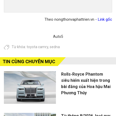
vương"
Mod
Trung
sẻ
doanh
sắp
Quốc
hàn
số,
xuất
"chung
trìn
tuột
hiện
Theo nongthonvaphattrien.vn -
Link gốc
mâm"
xuy
dốc
tại
với
việt
không
Tuầ
Toyota
gần
phanh
lễ
Auto5
Alphard
7.00
tại
xe
và
km
châu
hơi
Từ khóa:
toyota camry
,
sedna
Land
bằn
Âu
Mon
Cruiser
Kia
Prado
K3
TIN CÙNG CHUYÊN MỤC
sắp
202
đổ
Rolls-Royce Phantom
bộ
siêu hiếm xuất hiện trong
Việt
bài đăng của Hoa hậu Mai
Nam
Phương Thúy
Từ tháng 8/2026, loạt quy