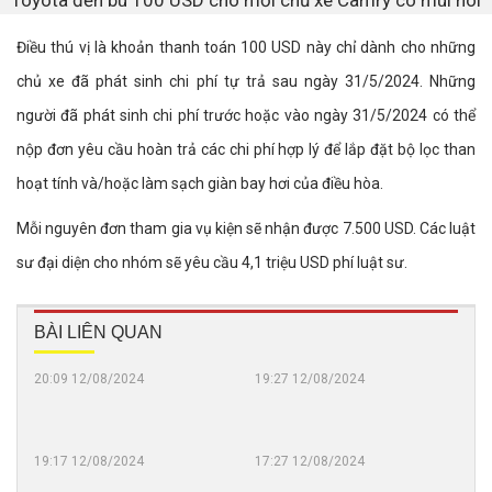
Điều thú vị là khoản thanh toán 100 USD này chỉ dành cho những
chủ xe đã phát sinh chi phí tự trả sau ngày 31/5/2024. Những
người đã phát sinh chi phí trước hoặc vào ngày 31/5/2024 có thể
nộp đơn yêu cầu hoàn trả các chi phí hợp lý để lắp đặt bộ lọc than
hoạt tính và/hoặc làm sạch giàn bay hơi của điều hòa.
Mỗi nguyên đơn tham gia vụ kiện sẽ nhận được 7.500 USD. Các luật
sư đại diện cho nhóm sẽ yêu cầu 4,1 triệu USD phí luật sư.
BÀI LIÊN QUAN
20:09 12/08/2024
19:27 12/08/2024
Tesla
Chi
Model
ngư
để
Mase
mất
MC2
19:17 12/08/2024
17:27 12/08/2024
Loạt
Gen
"ngôi
Trib
xe
chia