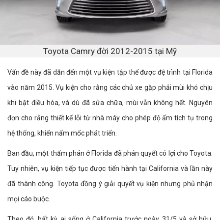
Toyota Camry đời 2012-2015 tại Mỹ
Vấn đề này đã dẫn đến một vụ kiện tập thể được đệ trình tại Florida
vào năm 2015. Vụ kiện cho rằng các chủ xe gặp phải mùi khó chịu
khi bật điều hòa, và dù đã sửa chữa, mùi vẫn không hết. Nguyên
đơn cho rằng thiết kế lỗi từ nhà máy cho phép độ ẩm tích tụ trong
hệ thống, khiến nấm mốc phát triển.
Ban đầu, một thẩm phán ở Florida đã phán quyết có lợi cho Toyota.
Tuy nhiên, vụ kiện tiếp tục được tiến hành tại California và lần này
đã thành công. Toyota đồng ý giải quyết vụ kiện nhưng phủ nhận
mọi cáo buộc.
Theo đó, bất kỳ ai sống ở California trước ngày 31/5 và sở hữu,