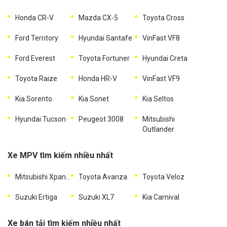
Honda CR-V
Mazda CX-5
Toyota Cross
Ford Territory
Hyundai Santafe
VinFast VF8
Ford Everest
Toyota Fortuner
Hyundai Creta
Toyota Raize
Honda HR-V
VinFast VF9
Kia Sorento
Kia Sonet
Kia Seltos
Hyundai Tucson
Peugeot 3008
Mitsubishi
Outlander
Xe MPV tìm kiếm nhiều nhất
Mitsubishi Xpander
Toyota Avanza
Toyota Veloz
Suzuki Ertiga
Suzuki XL7
Kia Carnival
Xe bán tải tìm kiếm nhiều nhất