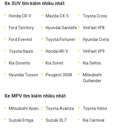
Xe SUV tìm kiếm nhiều nhất
Honda CR-V
Mazda CX-5
Toyota Cross
Ford Territory
Hyundai Santafe
VinFast VF8
Ford Everest
Toyota Fortuner
Hyundai Creta
Toyota Raize
Honda HR-V
VinFast VF9
Kia Sorento
Kia Sonet
Kia Seltos
Hyundai Tucson
Peugeot 3008
Mitsubishi
Outlander
Xe MPV tìm kiếm nhiều nhất
Mitsubishi Xpander
Toyota Avanza
Toyota Veloz
Suzuki Ertiga
Suzuki XL7
Kia Carnival