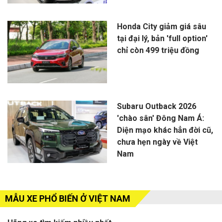
Honda City giảm giá sâu
tại đại lý, bản 'full option'
chỉ còn 499 triệu đồng
Subaru Outback 2026
'chào sân' Đông Nam Á:
Diện mạo khác hẳn đời cũ,
chưa hẹn ngày về Việt
Nam
MẪU XE PHỔ BIẾN Ở VIỆT NAM