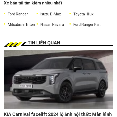
Xe bán tải tìm kiếm nhiều nhất
Ford Ranger
Isuzu D-Max
Toyota Hilux
Mitsubishi Triton
Nissan Navara
Ford Ranger Raptor
TIN LIÊN QUAN
KIA Carnival facelift 2024 lộ ảnh nội thất: Màn hình