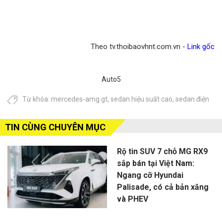
Theo tv.thoibaovhnt.com.vn -
Link gốc
Auto5
Từ khóa:
mercedes-amg gt
,
sedan hiệu suất cao
,
sedan điện
TIN CÙNG CHUYÊN MỤC
Rộ tin SUV 7 chỗ MG RX9
sắp bán tại Việt Nam:
Ngang cỡ Hyundai
Palisade, có cả bản xăng
và PHEV