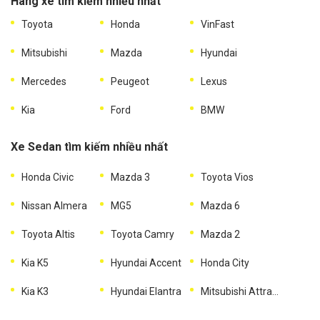
Hãng xe tìm kiếm nhiều nhất
Toyota
Honda
VinFast
Mitsubishi
Mazda
Hyundai
Mercedes
Peugeot
Lexus
Kia
Ford
BMW
Xe Sedan tìm kiếm nhiều nhất
Honda Civic
Mazda 3
Toyota Vios
Nissan Almera
MG5
Mazda 6
Toyota Altis
Toyota Camry
Mazda 2
Kia K5
Hyundai Accent
Honda City
Kia K3
Hyundai Elantra
Mitsubishi Attrage