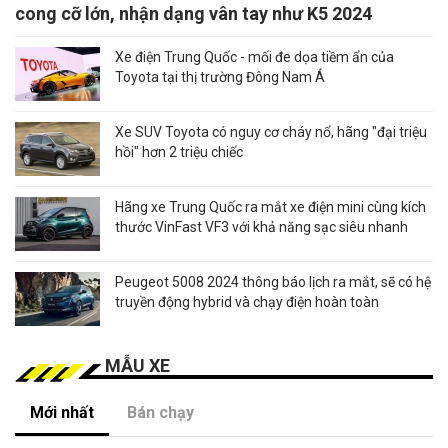
cong cỡ lớn, nhận dạng vân tay như K5 2024
Xe điện Trung Quốc - mối đe dọa tiềm ẩn của
Toyota tại thị trường Đông Nam Á
Xe SUV Toyota có nguy cơ cháy nổ, hãng "đại triệu
hồi" hơn 2 triệu chiếc
Hãng xe Trung Quốc ra mắt xe điện mini cùng kích
thước VinFast VF3 với khả năng sạc siêu nhanh
Peugeot 5008 2024 thông báo lịch ra mắt, sẽ có hệ
truyền động hybrid và chạy điện hoàn toàn
MẪU XE
Mới nhất
Bán chạy