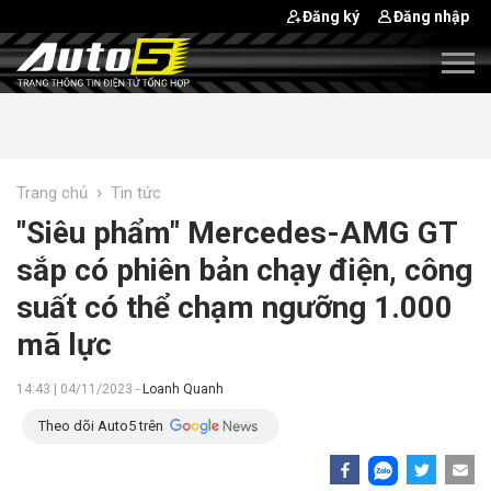
Đăng ký
Đăng nhập
›
Trang chủ
Tin tức
"Siêu phẩm" Mercedes-AMG GT
sắp có phiên bản chạy điện, công
suất có thể chạm ngưỡng 1.000
mã lực
14:43 | 04/11/2023 -
Loanh Quanh
Theo dõi Auto5 trên