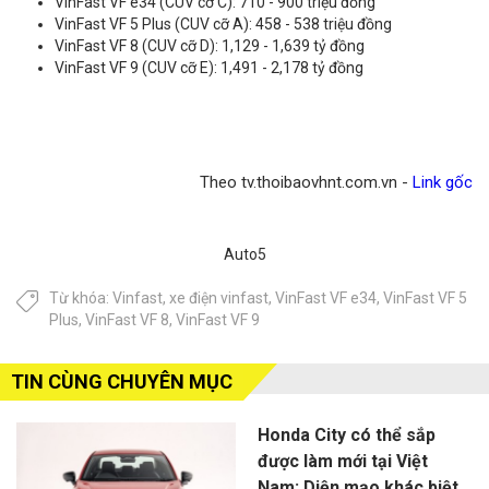
VinFast VF e34 (CUV cỡ C): 710 - 900 triệu đồng
VinFast VF 5 Plus (CUV cỡ A): 458 - 538 triệu đồng
VinFast VF 8 (CUV cỡ D): 1,129 - 1,639 tỷ đồng
VinFast VF 9 (CUV cỡ E): 1,491 - 2,178 tỷ đồng
Theo tv.thoibaovhnt.com.vn -
Link gốc
Auto5
Từ khóa:
Vinfast
,
xe điện vinfast
,
VinFast VF e34
,
VinFast VF 5
Plus
,
VinFast VF 8
,
VinFast VF 9
TIN CÙNG CHUYÊN MỤC
Honda City có thể sắp
được làm mới tại Việt
Nam: Diện mạo khác biệt,