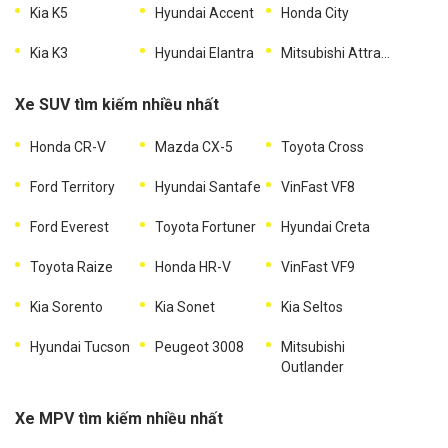
Kia K5
Hyundai Accent
Honda City
Kia K3
Hyundai Elantra
Mitsubishi Attrage
Xe SUV tìm kiếm nhiều nhất
Honda CR-V
Mazda CX-5
Toyota Cross
Ford Territory
Hyundai Santafe
VinFast VF8
Ford Everest
Toyota Fortuner
Hyundai Creta
Toyota Raize
Honda HR-V
VinFast VF9
Kia Sorento
Kia Sonet
Kia Seltos
Hyundai Tucson
Peugeot 3008
Mitsubishi
Outlander
Xe MPV tìm kiếm nhiều nhất