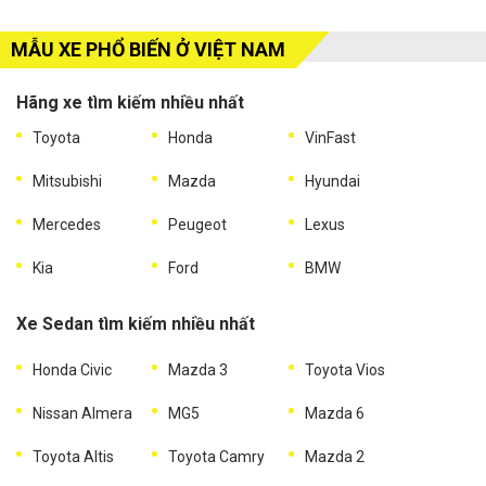
MẪU XE PHỔ BIẾN Ở VIỆT NAM
Hãng xe tìm kiếm nhiều nhất
Toyota
Honda
VinFast
Mitsubishi
Mazda
Hyundai
Mercedes
Peugeot
Lexus
Kia
Ford
BMW
Xe Sedan tìm kiếm nhiều nhất
Honda Civic
Mazda 3
Toyota Vios
Nissan Almera
MG5
Mazda 6
Toyota Altis
Toyota Camry
Mazda 2