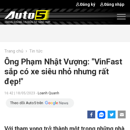
Đăng ký
Đăng nhập
›
Trang chủ
Tin tức
Ông Phạm Nhật Vượng: "VinFast
sắp có xe siêu nhỏ nhưng rất
đẹp!"
16:42 | 18/05/2023 -
Loanh Quanh
Theo dõi Auto5 trên
Với tham vọng trở thành một trong những nhà