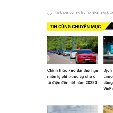
Từ khóa:
donald trump
,
elon musk
,
x
TIN CÙNG CHUYÊN MỤC
Chính thức kéo dài thời hạn
Dịch
miễn lệ phí trước bạ cho ô
Limo 
tô điện đến hết năm 20230
dùng
VinF