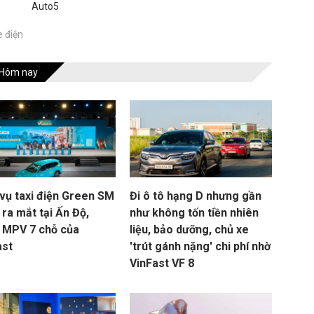
Auto5
e điện
Hôm nay
 vụ taxi điện Green SM
Đi ô tô hạng D nhưng gần
ra mắt tại Ấn Độ,
như không tốn tiền nhiên
 MPV 7 chỗ của
liệu, bảo dưỡng, chủ xe
ast
'trút gánh nặng' chi phí nhờ
VinFast VF 8