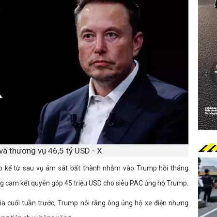
và thương vụ 46,5 tỷ USD - X
p kể từ sau vụ ám sát bất thành nhắm vào Trump hồi tháng
ng cam kết quyên góp 45 triệu USD cho siêu PAC ủng hộ Trump.
ia cuối tuần trước, Trump nói rằng ông ủng hộ xe điện nhưng