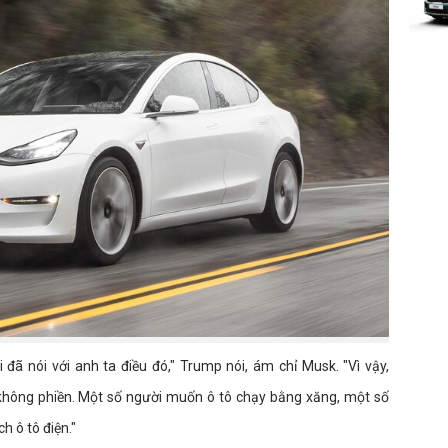
i đã nói với anh ta điều đó," Trump nói, ám chỉ Musk. "Vì vậy,
 không phiền. Một số người muốn ô tô chạy bằng xăng, một số
h ô tô điện."