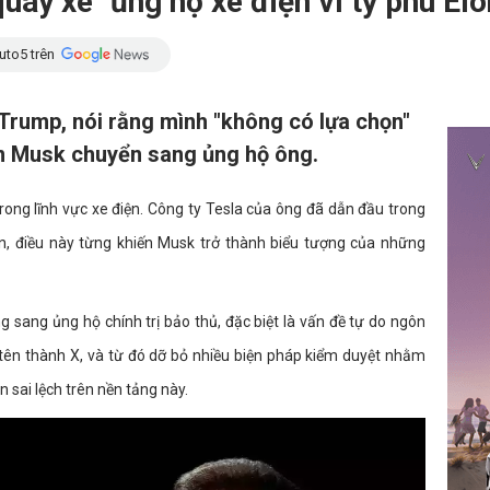
uay xe" ủng hộ xe điện vì tỷ phú El
uto5 trên
Trump, nói rằng mình "không có lựa chọn"
on Musk chuyển sang ủng hộ ông.
trong lĩnh vực xe điện. Công ty Tesla của ông đã dẫn đầu trong
ện, điều này từng khiến Musk trở thành biểu tượng của những
sang ủng hộ chính trị bảo thủ, đặc biệt là vấn đề tự do ngôn
 tên thành X, và từ đó dỡ bỏ nhiều biện pháp kiểm duyệt nhằm
 sai lệch trên nền tảng này.