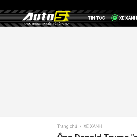
TIN TỨC
XE XANH
›
Trang chủ
XE XANH