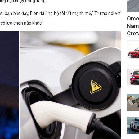
ng tiện chạy bằng xăng.
 vì, bạn biết đấy, Elon đã ủng hộ tôi rất mạnh mẽ," Trump nói với
Omod
 có lựa chọn nào khác."
Nam,
Cret