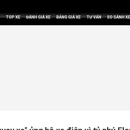
TOP XE
ĐÁNH GIÁ XE
BẢNG GIÁ XE
TƯ VẤN
SO SÁNH X