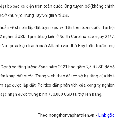
p đặt bộ sạc xe điện trên toàn quốc. Ông tuyên bố (không chính
c ở khu vực Trung Tây với giá 9 tỉ USD.
ẫn về chi phí lắp đặt trạm sạc xe điện trên toàn quốc. Tại hội
12 nghìn tỉ USD. Tại một sự kiện ở North Carolina vào ngày 24/7,
. Và tại sự kiện tranh cử ở Atlanta vào thứ Bảy tuần trước, ông
tư Cơ sở hạ tầng lưỡng đảng năm 2021 bao gồm 7,5 tỉ USD để hỗ
trên khắp đất nước. Trang web theo dõi cơ sở hạ tầng của Nhà
m sạc được lắp đặt. Politico dẫn phân tích của công ty nghiên
 sạc nhận được trung bình 770.000 USD tài trợ liên bang.
Theo nongthonvaphattrien.vn -
Link gốc