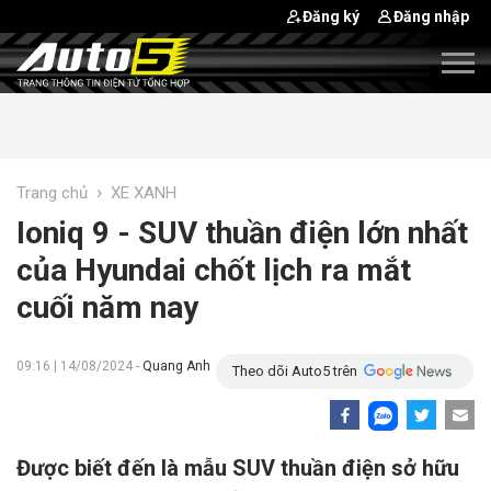
Đăng ký
Đăng nhập
›
Trang chủ
XE XANH
Ioniq 9 - SUV thuần điện lớn nhất
của Hyundai chốt lịch ra mắt
cuối năm nay
09:16 | 14/08/2024 -
Quang Anh
Theo dõi Auto5 trên
Được biết đến là mẫu SUV thuần điện sở hữu