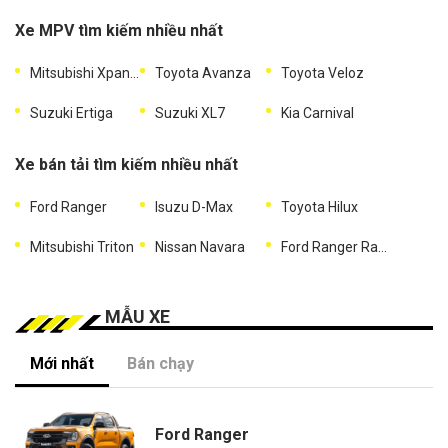
Xe MPV tìm kiếm nhiều nhất
Mitsubishi Xpander
Toyota Avanza
Toyota Veloz
Suzuki Ertiga
Suzuki XL7
Kia Carnival
Xe bán tải tìm kiếm nhiều nhất
Ford Ranger
Isuzu D-Max
Toyota Hilux
Mitsubishi Triton
Nissan Navara
Ford Ranger Raptor
MẪU XE
Mới nhất
Bán chạy
Ford Ranger