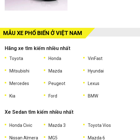
MẪU XE PHỔ BIẾN Ở VIỆT NAM
Hãng xe tìm kiếm nhiều nhất
Toyota
Honda
VinFast
Mitsubishi
Mazda
Hyundai
Mercedes
Peugeot
Lexus
Kia
Ford
BMW
Xe Sedan tìm kiếm nhiều nhất
Honda Civic
Mazda 3
Toyota Vios
Nissan Almera
MG5
Mazda 6