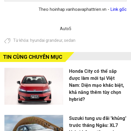
đổi
tô
Mitsubishi
rục
từ
sẽ
Theo hoinhap.vanhoavaphattrien.vn -
Link gốc
Pajero
rịch
1,14
có
Sport
ra
tỷ
nhi
mới
mắt
đồng,
kiểu
Auto5
chuẩn
SUV
cạnh
dán
bị
địa
tranh
hơn
Từ khóa:
hyundai grandeur
,
sedan
ra
hình
Hyundai
nhờ
mắt?
hạn
Santa
vào
nặn
TIN CÙNG CHUYÊN MỤC
Fe
điều
Dee
này
G31
Honda City có thể sắp
được làm mới tại Việt
Nam: Diện mạo khác biệt,
khả năng thêm tùy chọn
hybrid?
Suzuki tung ưu đãi 'khủng'
trước tháng Ngâu: XL7