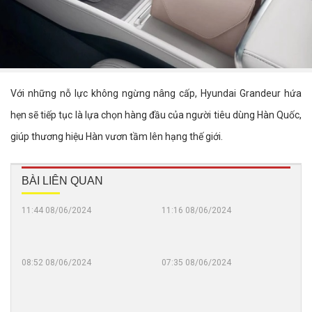
Với những nỗ lực không ngừng nâng cấp, Hyundai Grandeur hứa
hẹn sẽ tiếp tục là lựa chọn hàng đầu của người tiêu dùng Hàn Quốc,
giúp thương hiệu Hàn vươn tầm lên hạng thế giới.
BÀI LIÊN QUAN
11:44 08/06/2024
11:16 08/06/2024
Toyota
Thiế
Crown
kế
Signia
vô-
2024
lăng
08:52 08/06/2024
07:35 08/06/2024
Đây
Hãn
chốt
trên
có
xe
giá
xe
thể
Tru
quy
ô
là
Quố