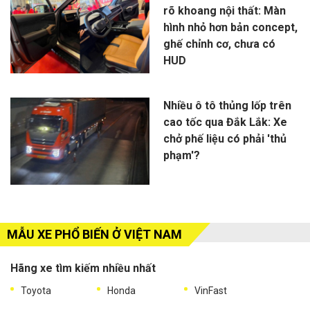
rõ khoang nội thất: Màn
hình nhỏ hơn bản concept,
ghế chỉnh cơ, chưa có
HUD
Nhiều ô tô thủng lốp trên
cao tốc qua Đắk Lắk: Xe
chở phế liệu có phải 'thủ
phạm'?
MẪU XE PHỔ BIẾN Ở VIỆT NAM
Hãng xe tìm kiếm nhiều nhất
Toyota
Honda
VinFast