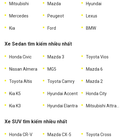
Mitsubishi
Mazda
Hyundai
Mercedes
Peugeot
Lexus
Kia
Ford
BMW
Xe Sedan tìm kiếm nhiều nhất
Honda Civic
Mazda 3
Toyota Vios
Nissan Almera
MG5
Mazda 6
Toyota Altis
Toyota Camry
Mazda 2
Kia K5
Hyundai Accent
Honda City
Kia K3
Hyundai Elantra
Mitsubishi Attrage
Xe SUV tìm kiếm nhiều nhất
Honda CR-V
Mazda CX-5
Toyota Cross