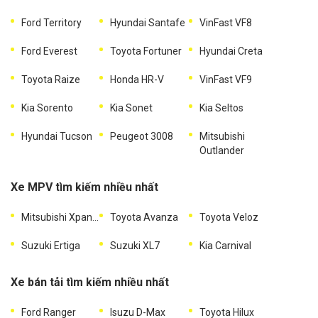
Ford Territory
Hyundai Santafe
VinFast VF8
Ford Everest
Toyota Fortuner
Hyundai Creta
Toyota Raize
Honda HR-V
VinFast VF9
Kia Sorento
Kia Sonet
Kia Seltos
Hyundai Tucson
Peugeot 3008
Mitsubishi
Outlander
Xe MPV tìm kiếm nhiều nhất
Mitsubishi Xpander
Toyota Avanza
Toyota Veloz
Suzuki Ertiga
Suzuki XL7
Kia Carnival
Xe bán tải tìm kiếm nhiều nhất
Ford Ranger
Isuzu D-Max
Toyota Hilux