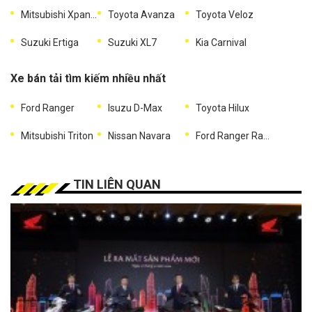
Mitsubishi Xpander
Toyota Avanza
Toyota Veloz
Suzuki Ertiga
Suzuki XL7
Kia Carnival
Xe bán tải tìm kiếm nhiều nhất
Ford Ranger
Isuzu D-Max
Toyota Hilux
Mitsubishi Triton
Nissan Navara
Ford Ranger Raptor
TIN LIÊN QUAN