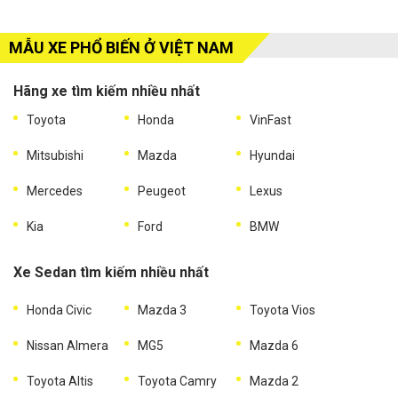
MẪU XE PHỔ BIẾN Ở VIỆT NAM
Hãng xe tìm kiếm nhiều nhất
Toyota
Honda
VinFast
Mitsubishi
Mazda
Hyundai
Mercedes
Peugeot
Lexus
Kia
Ford
BMW
Xe Sedan tìm kiếm nhiều nhất
Honda Civic
Mazda 3
Toyota Vios
Nissan Almera
MG5
Mazda 6
Toyota Altis
Toyota Camry
Mazda 2