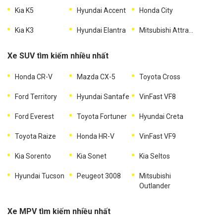
Kia K5
Hyundai Accent
Honda City
Kia K3
Hyundai Elantra
Mitsubishi Attrage
Xe SUV tìm kiếm nhiều nhất
Honda CR-V
Mazda CX-5
Toyota Cross
Ford Territory
Hyundai Santafe
VinFast VF8
Ford Everest
Toyota Fortuner
Hyundai Creta
Toyota Raize
Honda HR-V
VinFast VF9
Kia Sorento
Kia Sonet
Kia Seltos
Hyundai Tucson
Peugeot 3008
Mitsubishi
Outlander
Xe MPV tìm kiếm nhiều nhất