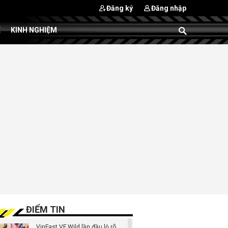
Đăng ký
Đăng nhập
E
KINH NGHIỆM
ĐIỂM TIN
VinFast VF Wild lần đầu lộ rõ