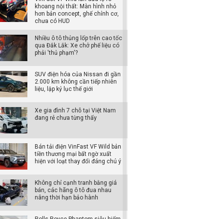
khoang nội thất: Màn hình nhỏ
hơn bản concept, ghế chỉnh cơ,
chưa có HUD
Nhiều ô tô thủng lốp trên cao tốc
qua Đắk Lắk: Xe chở phế liệu có
phải 'thủ phạm'?
SUV điện hóa của Nissan đi gần
2.000 km không cần tiếp nhiên
liệu, lập kỷ lục thế giới
Xe gia đình 7 chỗ tại Việt Nam
đang rẻ chưa từng thấy
Bán tải điện VinFast VF Wild bản
tiền thương mại bất ngờ xuất
hiện với loạt thay đổi đáng chú ý
Không chỉ cạnh tranh bằng giá
bán, các hãng ô tô đua nhau
nâng thời hạn bảo hành