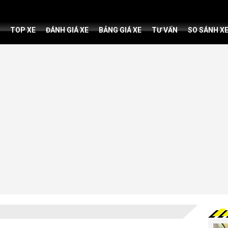
TOP XE
ĐÁNH GIÁ XE
BẢNG GIÁ XE
TƯ VẤN
SO SÁNH X