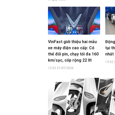
VinFast giới thiệu hai mẫu
Động
xe máy điện cao cấp: Có
tại t
thể đổi pin, chạy tối đa 160
nhất
km/sạc, cốp rộng 22 lít
13:52 
12:02 21/07/2026