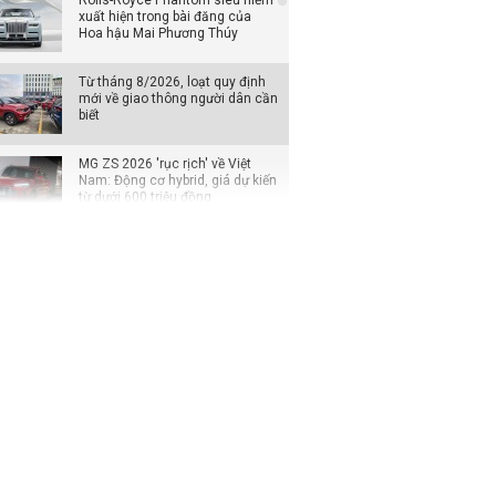
Rolls-Royce Phantom siêu hiếm
xuất hiện trong bài đăng của
Hoa hậu Mai Phương Thúy
Từ tháng 8/2026, loạt quy định
mới về giao thông người dân cần
biết
MG ZS 2026 'rục rịch' về Việt
Nam: Động cơ hybrid, giá dự kiến
từ dưới 600 triệu đồng
Tháng Ngâu chưa tới, phân khúc
SUV cỡ C đã bùng nổ ưu đãi
Những mẫu xe điện mở rộng
phạm vi hoạt động nào sắp ra
mắt khách Việt?
Lynk & Co sắp tung bộ đôi 02 và
03 tại Việt Nam: Một SUV thuần
điện, một sedan hạng C