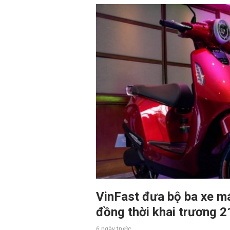
VinFast đưa bộ ba xe má
đồng thời khai trương 21
6 ngày trước