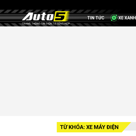
TIN TỨC
XE XANH
TỪ KHÓA: XE MÁY ĐIỆN