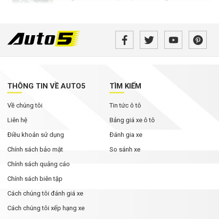
từng thấy
Bán tải điện VinFast VF Wild bản tiền thương
mại bất ngờ xuất hiện với loạt thay đổi đáng chú
ý
Không chỉ cạnh tranh bằng giá bán, các hãng ô
tô đua nhau nâng thời hạn bảo hành
THÔNG TIN VỀ AUTO5
TÌM KIẾM
Về chúng tôi
Tin tức ô tô
Rolls-Royce Phantom siêu hiếm xuất hiện trong
bài đăng của Hoa hậu Mai Phương Thúy
Liên hệ
Bảng giá xe ô tô
Điều khoản sử dụng
Đánh gia xe
Chính sách bảo mật
So sánh xe
Chính sách quảng cáo
Chính sách biên tập
Cách chúng tôi đánh giá xe
Cách chúng tôi xếp hạng xe