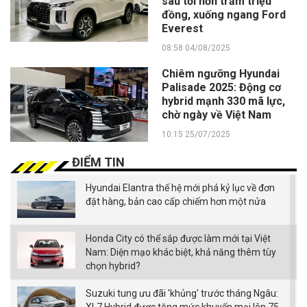
sâu tới hơn trăm triệu
đồng, xuống ngang Ford
Everest
08:58 04/08/2025
Chiêm ngưỡng Hyundai
Palisade 2025: Động cơ
hybrid mạnh 330 mã lực,
chờ ngày về Việt Nam
10:15 25/07/2025
ĐIỂM TIN
Hyundai Elantra thế hệ mới phá kỷ lục về đơn
đặt hàng, bản cao cấp chiếm hơn một nửa
Honda City có thể sắp được làm mới tại Việt
Nam: Diện mạo khác biệt, khả năng thêm tùy
chọn hybrid?
Suzuki tung ưu đãi 'khủng' trước tháng Ngâu: