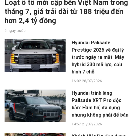
Loạt ô tô mới cập bến Việt Nam trong
tháng 7, giá trải dài từ 188 triệu đến
hơn 2,4 tỷ đồng
5 ngày trước
Hyundai Palisade
Prestige 2026 về đại lý
trước ngày ra mắt: Máy
hybrid 330 mã lực, cấu
hình 7 chỗ
16:02 28/07/2026
Hyundai trình làng
Palisade XRT Pro độc
bản: Hầm hố, đa dụng
nhưng không phải để bán
14:57 21/07/2026