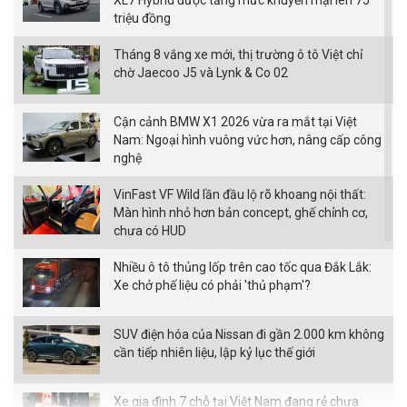
XL7 Hybrid được tăng mức khuyến mại lên 75
triệu đồng
Tháng 8 vắng xe mới, thị trường ô tô Việt chỉ
chờ Jaecoo J5 và Lynk & Co 02
Cận cảnh BMW X1 2026 vừa ra mắt tại Việt
Nam: Ngoại hình vuông vức hơn, nâng cấp công
nghệ
VinFast VF Wild lần đầu lộ rõ khoang nội thất:
Màn hình nhỏ hơn bản concept, ghế chỉnh cơ,
chưa có HUD
Nhiều ô tô thủng lốp trên cao tốc qua Đắk Lắk:
Xe chở phế liệu có phải 'thủ phạm'?
SUV điện hóa của Nissan đi gần 2.000 km không
cần tiếp nhiên liệu, lập kỷ lục thế giới
Xe gia đình 7 chỗ tại Việt Nam đang rẻ chưa