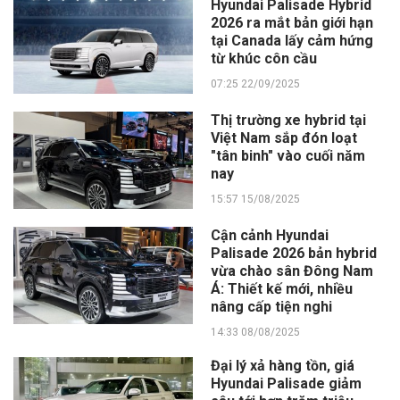
Hyundai Palisade Hybrid
2026 ra mắt bản giới hạn
tại Canada lấy cảm hứng
từ khúc côn cầu
07:25 22/09/2025
Thị trường xe hybrid tại
Việt Nam sắp đón loạt
"tân binh" vào cuối năm
nay
15:57 15/08/2025
Cận cảnh Hyundai
Palisade 2026 bản hybrid
vừa chào sân Đông Nam
Á: Thiết kế mới, nhiều
nâng cấp tiện nghi
14:33 08/08/2025
Đại lý xả hàng tồn, giá
Hyundai Palisade giảm