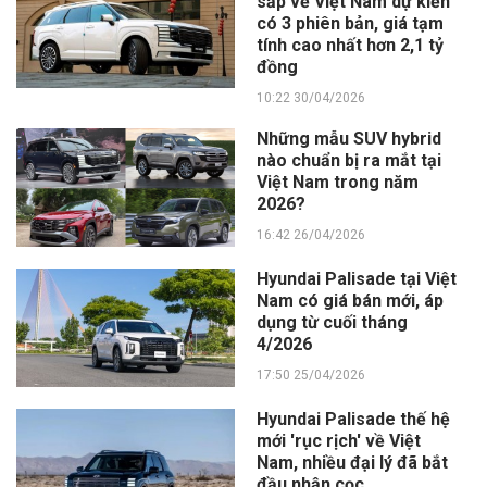
sắp về Việt Nam dự kiến
có 3 phiên bản, giá tạm
tính cao nhất hơn 2,1 tỷ
đồng
10:22 30/04/2026
Những mẫu SUV hybrid
nào chuẩn bị ra mắt tại
Việt Nam trong năm
2026?
16:42 26/04/2026
Hyundai Palisade tại Việt
Nam có giá bán mới, áp
dụng từ cuối tháng
4/2026
17:50 25/04/2026
Hyundai Palisade thế hệ
mới 'rục rịch' về Việt
Nam, nhiều đại lý đã bắt
đầu nhận cọc