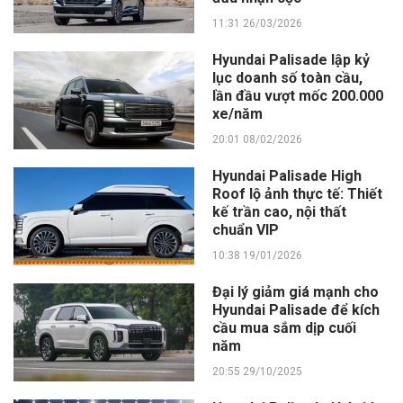
11:31 26/03/2026
Hyundai Palisade lập kỷ
lục doanh số toàn cầu,
lần đầu vượt mốc 200.000
xe/năm
20:01 08/02/2026
Hyundai Palisade High
Roof lộ ảnh thực tế: Thiết
kế trần cao, nội thất
chuẩn VIP
10:38 19/01/2026
Đại lý giảm giá mạnh cho
Hyundai Palisade để kích
cầu mua sắm dịp cuối
năm
20:55 29/10/2025