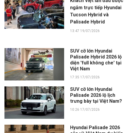
Khách Việt lần đầu được
ngắm trực tiếp Hyundai
Tucson Hybrid và
Palisade Hybrid
13:47 19/07/2026
SUV cỡ lớn Hyundai
Palisade Hybrid 2026 lộ
diện 'full không che' tại
Việt Nam
17:35 17/07/2026
SUV cỡ lớn Hyundai
Palisade 2026 lộ lịch
trưng bày tại Việt Nam?
10:26 17/07/2026
Hyundai Palisade 2026