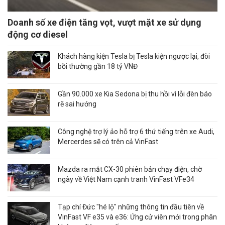
Doanh số xe điện tăng vọt, vượt mặt xe sử dụng
động cơ diesel
Khách hàng kiện Tesla bị Tesla kiện ngược lại, đòi
bồi thường gần 18 tỷ VNĐ
Gần 90.000 xe Kia Sedona bị thu hồi vì lỗi đèn báo
rẽ sai hướng
Công nghệ trợ lý ảo hỗ trợ 6 thứ tiếng trên xe Audi,
Mercerdes sẽ có trên cả VinFast
Mazda ra mắt CX-30 phiên bản chạy điện, chờ
ngày về Việt Nam cạnh tranh VinFast VFe34
Tạp chí Đức "hé lộ" những thông tin đầu tiên về
VinFast VF e35 và e36: Ứng cử viên mới trong phân