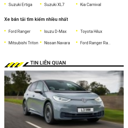
Suzuki Ertiga
Suzuki XL7
Kia Carnival
Xe bán tải tìm kiếm nhiều nhất
Ford Ranger
Isuzu D-Max
Toyota Hilux
Mitsubishi Triton
Nissan Navara
Ford Ranger Raptor
TIN LIÊN QUAN