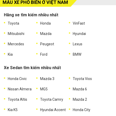
MẪU XE PHỔ BIẾN Ở VIỆT NAM
Hãng xe tìm kiếm nhiều nhất
Toyota
Honda
VinFast
Mitsubishi
Mazda
Hyundai
Mercedes
Peugeot
Lexus
Kia
Ford
BMW
Xe Sedan tìm kiếm nhiều nhất
Honda Civic
Mazda 3
Toyota Vios
Nissan Almera
MG5
Mazda 6
Toyota Altis
Toyota Camry
Mazda 2
Kia K5
Hyundai Accent
Honda City