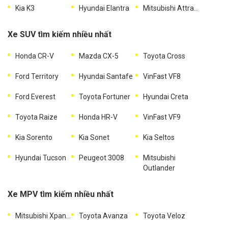
Kia K3
Hyundai Elantra
Mitsubishi Attrage
Xe SUV tìm kiếm nhiều nhất
Honda CR-V
Mazda CX-5
Toyota Cross
Ford Territory
Hyundai Santafe
VinFast VF8
Ford Everest
Toyota Fortuner
Hyundai Creta
Toyota Raize
Honda HR-V
VinFast VF9
Kia Sorento
Kia Sonet
Kia Seltos
Hyundai Tucson
Peugeot 3008
Mitsubishi
Outlander
Xe MPV tìm kiếm nhiều nhất
Mitsubishi Xpander
Toyota Avanza
Toyota Veloz