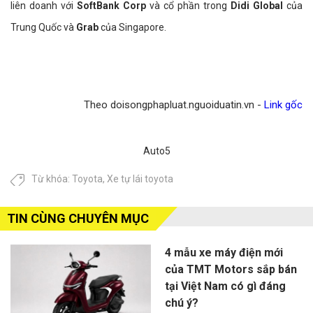
liên doanh với
SoftBank Corp
và cổ phần trong
Didi Global
của
Trung Quốc và
Grab
của Singapore.
Theo doisongphapluat.nguoiduatin.vn -
Link gốc
Auto5
Từ khóa:
Toyota
,
Xe tự lái toyota
TIN CÙNG CHUYÊN MỤC
4 mẫu xe máy điện mới
của TMT Motors sắp bán
tại Việt Nam có gì đáng
chú ý?