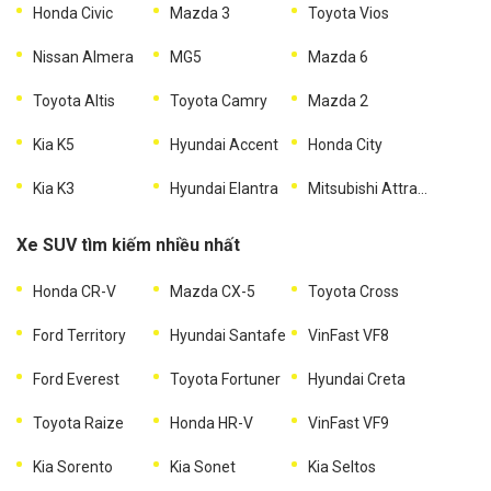
Honda Civic
Mazda 3
Toyota Vios
Nissan Almera
MG5
Mazda 6
Toyota Altis
Toyota Camry
Mazda 2
Kia K5
Hyundai Accent
Honda City
Kia K3
Hyundai Elantra
Mitsubishi Attrage
Xe SUV tìm kiếm nhiều nhất
Honda CR-V
Mazda CX-5
Toyota Cross
Ford Territory
Hyundai Santafe
VinFast VF8
Ford Everest
Toyota Fortuner
Hyundai Creta
Toyota Raize
Honda HR-V
VinFast VF9
Kia Sorento
Kia Sonet
Kia Seltos