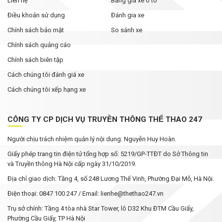
Liên hệ
Bảng giá xe ô tô
Điều khoản sử dụng
Đánh gia xe
Chính sách bảo mật
So sánh xe
Chính sách quảng cáo
Chính sách biên tập
Cách chúng tôi đánh giá xe
Cách chúng tôi xếp hạng xe
CÔNG TY CP DỊCH VỤ TRUYỀN THÔNG THỂ THAO 247
Người chịu trách nhiệm quản lý nội dung: Nguyễn Huy Hoàn.
Giấy phép trang tin điện tử tổng hợp số: 5219/GP-TTĐT do Sở Thông tin
và Truyền thông Hà Nội cấp ngày 31/10/2019.
Địa chỉ giao dịch: Tầng 4, số 248 Lương Thế Vinh, Phường Đại Mỗ, Hà Nội.
Điện thoại: 0847 100 247 / Email: lienhe@thethao247.vn
Trụ sở chính: Tầng 4 tòa nhà Star Tower, lô D32 Khu ĐTM Cầu Giấy,
Phường Cầu Giấy, TP Hà Nội