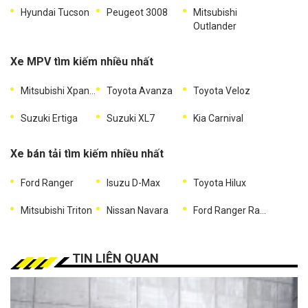
Hyundai Tucson
Peugeot 3008
Mitsubishi
Outlander
Xe MPV tìm kiếm nhiều nhất
Mitsubishi Xpander
Toyota Avanza
Toyota Veloz
Suzuki Ertiga
Suzuki XL7
Kia Carnival
Xe bán tải tìm kiếm nhiều nhất
Ford Ranger
Isuzu D-Max
Toyota Hilux
Mitsubishi Triton
Nissan Navara
Ford Ranger Raptor
TIN LIÊN QUAN