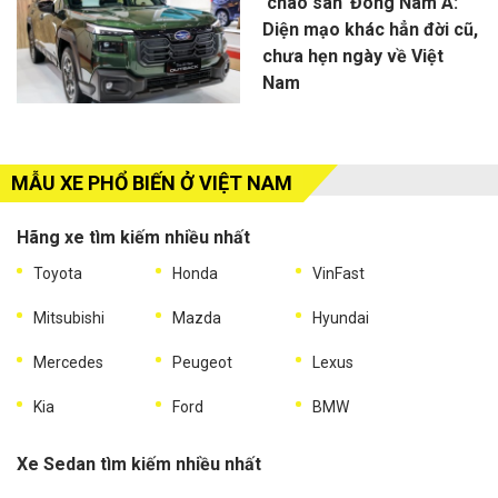
'chào sân' Đông Nam Á:
Diện mạo khác hẳn đời cũ,
chưa hẹn ngày về Việt
Nam
MẪU XE PHỔ BIẾN Ở VIỆT NAM
Hãng xe tìm kiếm nhiều nhất
Toyota
Honda
VinFast
Mitsubishi
Mazda
Hyundai
Mercedes
Peugeot
Lexus
Kia
Ford
BMW
Xe Sedan tìm kiếm nhiều nhất