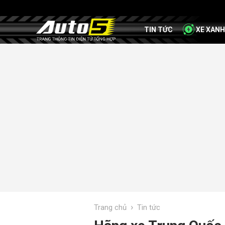
TIN TỨC
XE XANH
›
Trang chủ
Tin tức