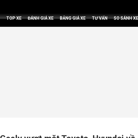
TOP XE
ĐÁNH GIÁ XE
BẢNG GIÁ XE
TƯ VẤN
SO SÁNH X