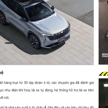
hệ
t hàng loạt từ 30 tập đoàn ô tô, các chuyên gia đã đánh giá
c như điện khí hóa, lái xe tự động, hệ thống hỗ trợ lái xe tiên
ết nối.
bật là nhà sản xuất ô tô châu Á dẫn đầu về các tiêu chí như độ