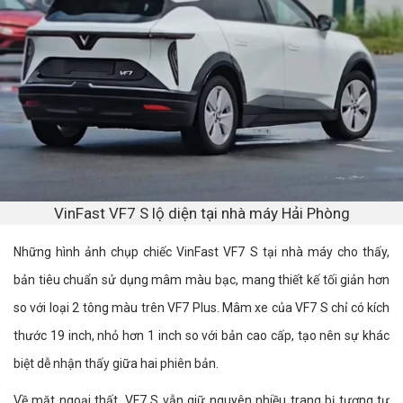
VinFast VF7 S lộ diện tại nhà máy Hải Phòng
Những hình ảnh chụp chiếc VinFast VF7 S tại nhà máy cho thấy,
bản tiêu chuẩn sử dụng mâm màu bạc, mang thiết kế tối giản hơn
so với loại 2 tông màu trên VF7 Plus. Mâm xe của VF7 S chỉ có kích
thước 19 inch, nhỏ hơn 1 inch so với bản cao cấp, tạo nên sự khác
biệt dễ nhận thấy giữa hai phiên bản.
Về mặt ngoại thất, VF7 S vẫn giữ nguyên nhiều trang bị tương tự