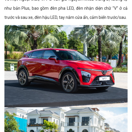
như bản Plus, bao gồm đèn pha LED, đèn nhận diện chữ "V" ở cả
trước và sau xe, đèn hậu LED, tay nắm cửa ẩn, cảm biến trước/sau.