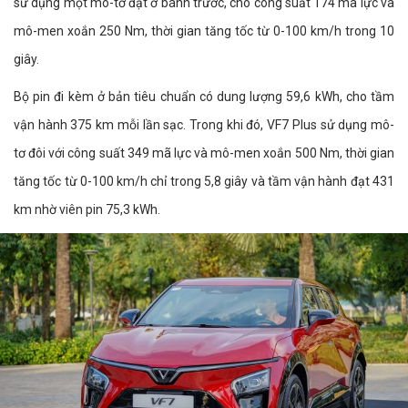
sử dụng một mô-tơ đặt ở bánh trước, cho công suất 174 mã lực và
mô-men xoắn 250 Nm, thời gian tăng tốc từ 0-100 km/h trong 10
giây.
Bộ pin đi kèm ở bản tiêu chuẩn có dung lượng 59,6 kWh, cho tầm
vận hành 375 km mỗi lần sạc. Trong khi đó, VF7 Plus sử dụng mô-
tơ đôi với công suất 349 mã lực và mô-men xoắn 500 Nm, thời gian
tăng tốc từ 0-100 km/h chỉ trong 5,8 giây và tầm vận hành đạt 431
km nhờ viên pin 75,3 kWh.