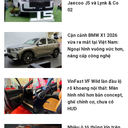
Jaecoo J5 và Lynk & Co
02
Cận cảnh BMW X1 2026
vừa ra mắt tại Việt Nam:
Ngoại hình vuông vức hơn,
nâng cấp công nghệ
VinFast VF Wild lần đầu lộ
rõ khoang nội thất: Màn
hình nhỏ hơn bản concept,
ghế chỉnh cơ, chưa có
HUD
Nhiều ô tô thủng lốp trên