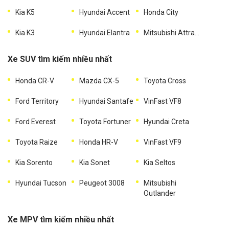
Kia K5
Hyundai Accent
Honda City
Kia K3
Hyundai Elantra
Mitsubishi Attrage
Xe SUV tìm kiếm nhiều nhất
Honda CR-V
Mazda CX-5
Toyota Cross
Ford Territory
Hyundai Santafe
VinFast VF8
Ford Everest
Toyota Fortuner
Hyundai Creta
Toyota Raize
Honda HR-V
VinFast VF9
Kia Sorento
Kia Sonet
Kia Seltos
Hyundai Tucson
Peugeot 3008
Mitsubishi
Outlander
Xe MPV tìm kiếm nhiều nhất