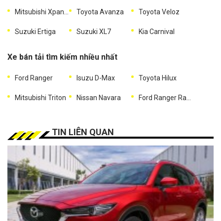
Mitsubishi Xpander
Toyota Avanza
Toyota Veloz
Suzuki Ertiga
Suzuki XL7
Kia Carnival
Xe bán tải tìm kiếm nhiều nhất
Ford Ranger
Isuzu D-Max
Toyota Hilux
Mitsubishi Triton
Nissan Navara
Ford Ranger Raptor
TIN LIÊN QUAN