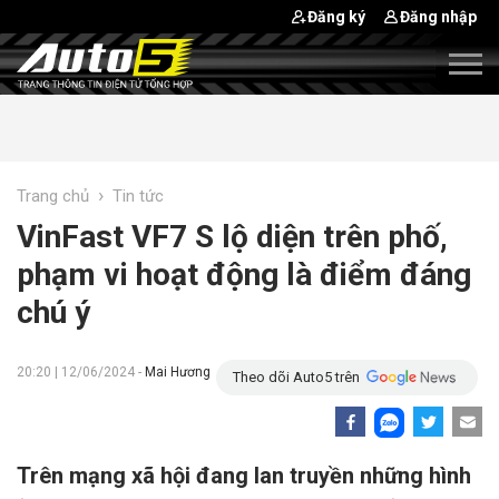
Đăng ký
Đăng nhập
›
Trang chủ
Tin tức
VinFast VF7 S lộ diện trên phố,
phạm vi hoạt động là điểm đáng
chú ý
20:20 | 12/06/2024 -
Mai Hương
Theo dõi Auto5 trên
Trên mạng xã hội đang lan truyền những hình