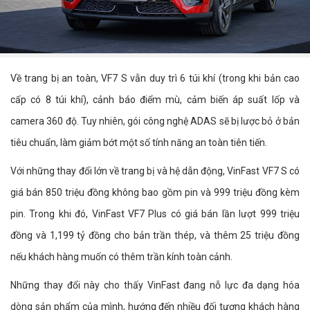
Về trang bị an toàn, VF7 S vẫn duy trì 6 túi khí (trong khi bản cao
cấp có 8 túi khí), cảnh báo điểm mù, cảm biến áp suất lốp và
camera 360 độ. Tuy nhiên, gói công nghệ ADAS sẽ bị lược bỏ ở bản
tiêu chuẩn, làm giảm bớt một số tính năng an toàn tiên tiến.
Với những thay đổi lớn về trang bị và hệ dẫn động, VinFast VF7 S có
giá bán 850 triệu đồng không bao gồm pin và 999 triệu đồng kèm
pin. Trong khi đó, VinFast VF7 Plus có giá bán lần lượt 999 triệu
đồng và 1,199 tỷ đồng cho bản trần thép, và thêm 25 triệu đồng
nếu khách hàng muốn có thêm trần kính toàn cảnh.
Những thay đổi này cho thấy VinFast đang nỗ lực đa dạng hóa
dòng sản phẩm của mình, hướng đến nhiều đối tượng khách hàng