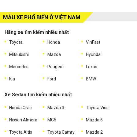
MẪU XE PHỔ BIẾN Ở VIỆT NAM
Hãng xe tìm kiếm nhiều nhất
Toyota
Honda
VinFast
Mitsubishi
Mazda
Hyundai
Mercedes
Peugeot
Lexus
Kia
Ford
BMW
Xe Sedan tìm kiếm nhiều nhất
Honda Civic
Mazda 3
Toyota Vios
Nissan Almera
MG5
Mazda 6
Toyota Altis
Toyota Camry
Mazda 2