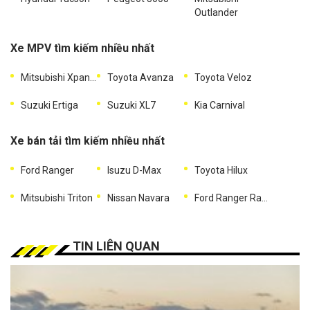
Outlander
Xe MPV tìm kiếm nhiều nhất
Mitsubishi Xpander
Toyota Avanza
Toyota Veloz
Suzuki Ertiga
Suzuki XL7
Kia Carnival
Xe bán tải tìm kiếm nhiều nhất
Ford Ranger
Isuzu D-Max
Toyota Hilux
Mitsubishi Triton
Nissan Navara
Ford Ranger Raptor
TIN LIÊN QUAN