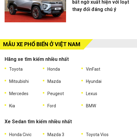
bất ngờ xuất hiện với loạt
thay đổi đáng chú ý
MẪU XE PHỔ BIẾN Ở VIỆT NAM
Hãng xe tìm kiếm nhiều nhất
Toyota
Honda
VinFast
Mitsubishi
Mazda
Hyundai
Mercedes
Peugeot
Lexus
Kia
Ford
BMW
Xe Sedan tìm kiếm nhiều nhất
Honda Civic
Mazda 3
Toyota Vios