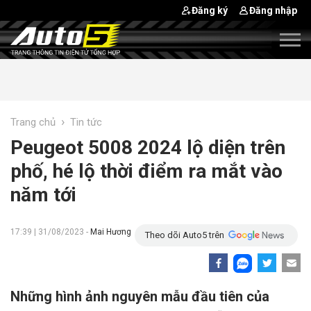
Đăng ký
Đăng nhập
›
Trang chủ
Tin tức
Peugeot 5008 2024 lộ diện trên
phố, hé lộ thời điểm ra mắt vào
năm tới
17:39 | 31/08/2023 -
Mai Hương
Theo dõi Auto5 trên
Những hình ảnh nguyên mẫu đầu tiên của