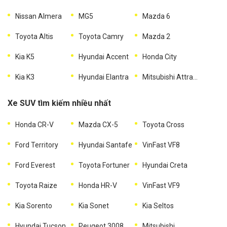
Nissan Almera
MG5
Mazda 6
Toyota Altis
Toyota Camry
Mazda 2
Kia K5
Hyundai Accent
Honda City
Kia K3
Hyundai Elantra
Mitsubishi Attrage
Xe SUV tìm kiếm nhiều nhất
Honda CR-V
Mazda CX-5
Toyota Cross
Ford Territory
Hyundai Santafe
VinFast VF8
Ford Everest
Toyota Fortuner
Hyundai Creta
Toyota Raize
Honda HR-V
VinFast VF9
Kia Sorento
Kia Sonet
Kia Seltos
Hyundai Tucson
Peugeot 3008
Mitsubishi