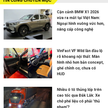
TIN CÙNG CHUYÊN MỤC
Cận cảnh BMW X1 2026
vừa ra mắt tại Việt Nam:
Ngoại hình vuông vức hơn,
nâng cấp công nghệ
VinFast VF Wild lần đầu lộ
rõ khoang nội thất: Màn
hình nhỏ hơn bản concept,
ghế chỉnh cơ, chưa có
HUD
Nhiều ô tô thủng lốp trên
cao tốc qua Đắk Lắk: Xe
chở phế liệu có phải 'thủ
phạm'?