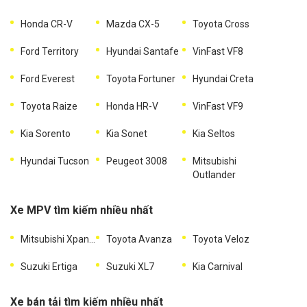
Honda CR-V
Mazda CX-5
Toyota Cross
Ford Territory
Hyundai Santafe
VinFast VF8
Ford Everest
Toyota Fortuner
Hyundai Creta
Toyota Raize
Honda HR-V
VinFast VF9
Kia Sorento
Kia Sonet
Kia Seltos
Hyundai Tucson
Peugeot 3008
Mitsubishi
Outlander
Xe MPV tìm kiếm nhiều nhất
Mitsubishi Xpander
Toyota Avanza
Toyota Veloz
Suzuki Ertiga
Suzuki XL7
Kia Carnival
Xe bán tải tìm kiếm nhiều nhất