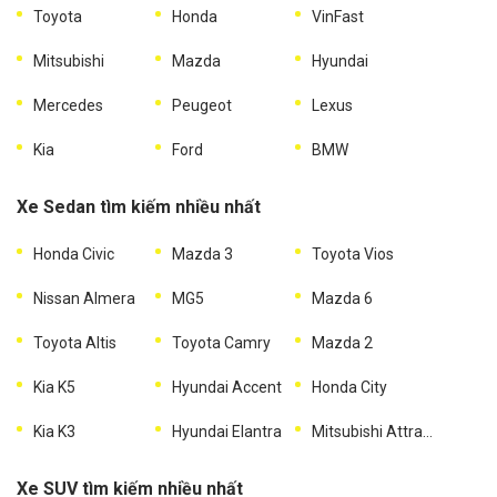
Toyota
Honda
VinFast
Mitsubishi
Mazda
Hyundai
Mercedes
Peugeot
Lexus
Kia
Ford
BMW
Xe Sedan tìm kiếm nhiều nhất
Honda Civic
Mazda 3
Toyota Vios
Nissan Almera
MG5
Mazda 6
Toyota Altis
Toyota Camry
Mazda 2
Kia K5
Hyundai Accent
Honda City
Kia K3
Hyundai Elantra
Mitsubishi Attrage
Xe SUV tìm kiếm nhiều nhất