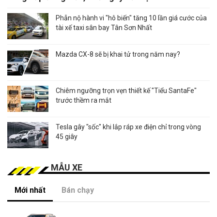
Phẫn nộ hành vi "hô biến" tăng 10 lần giá cước của
tài xế taxi sân bay Tân Sơn Nhất
Mazda CX-8 sẽ bị khai tử trong năm nay?
Chiêm ngưỡng trọn vẹn thiết kế "Tiểu SantaFe"
trước thềm ra mắt
Tesla gây "sốc" khi lắp ráp xe điện chỉ trong vòng
45 giây
MẪU XE
Mới nhất
Bán chạy