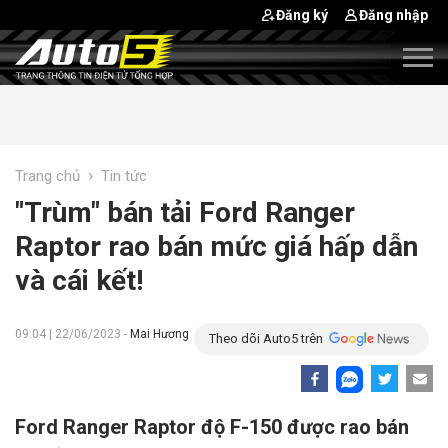
Đăng ký
Đăng nhập
›
Trang chủ
Tin tức
"Trùm" bán tải Ford Ranger
Raptor rao bán mức giá hấp dẫn
và cái kết!
09:04 | 22/06/2023 -
Mai Hương
Theo dõi Auto5 trên
Ford Ranger Raptor độ F-150 được rao bán