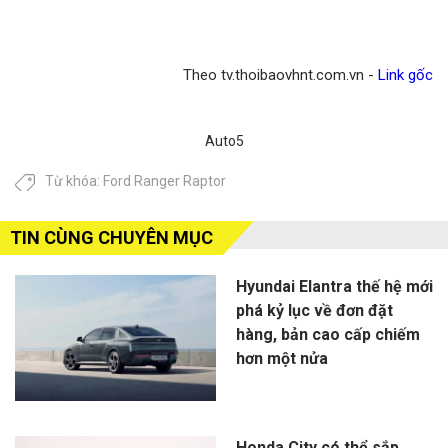
Theo tv.thoibaovhnt.com.vn -
Link gốc
Auto5
Từ khóa:
Ford Ranger Raptor
TIN CÙNG CHUYÊN MỤC
Hyundai Elantra thế hệ mới
phá kỷ lục về đơn đặt
hàng, bản cao cấp chiếm
hơn một nửa
Honda City có thể sắp