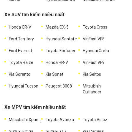
Xe SUV tìm kiếm nhiều nhất
Honda CR-V
Mazda CX-5
Toyota Cross
Ford Territory
Hyundai Santafe
VinFast VF8
Ford Everest
Toyota Fortuner
Hyundai Creta
Toyota Raize
Honda HR-V
VinFast VF9
Kia Sorento
Kia Sonet
Kia Seltos
Hyundai Tucson
Peugeot 3008
Mitsubishi
Outlander
Xe MPV tìm kiếm nhiều nhất
Mitsubishi Xpander
Toyota Avanza
Toyota Veloz
Suzuki Ertiga
Suzuki XL7
Kia Carnival