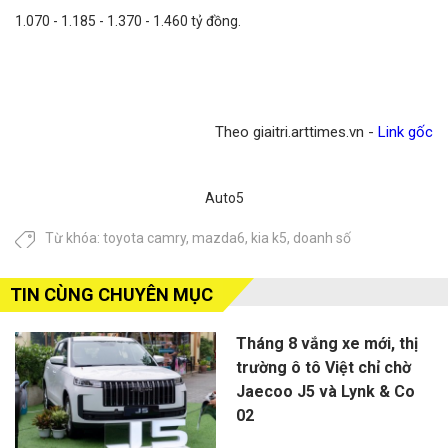
1.070 - 1.185 - 1.370 - 1.460 tỷ đồng.
Theo giaitri.arttimes.vn -
Link gốc
Auto5
Từ khóa:
toyota camry
,
mazda6
,
kia k5
,
doanh số
TIN CÙNG CHUYÊN MỤC
Tháng 8 vắng xe mới, thị
trường ô tô Việt chỉ chờ
Jaecoo J5 và Lynk & Co
02