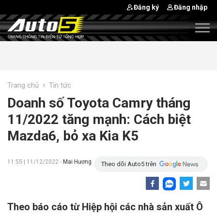
Đăng ký
Đăng nhập
›
Trang chủ
Tin tức
Doanh số Toyota Camry tháng
11/2022 tăng mạnh: Cách biệt
Mazda6, bỏ xa Kia K5
11:55 | 11/12/2022 -
Mai Hương
Theo dõi Auto5 trên
Theo báo cáo từ Hiệp hội các nhà sản xuất Ô