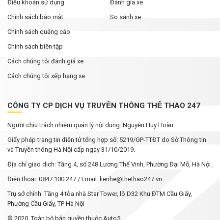
Điều khoản sử dụng
Đánh gia xe
Chính sách bảo mật
So sánh xe
Chính sách quảng cáo
Chính sách biên tập
Cách chúng tôi đánh giá xe
Cách chúng tôi xếp hạng xe
CÔNG TY CP DỊCH VỤ TRUYỀN THÔNG THỂ THAO 247
Người chịu trách nhiệm quản lý nội dung: Nguyễn Huy Hoàn.
Giấy phép trang tin điện tử tổng hợp số: 5219/GP-TTĐT do Sở Thông tin
và Truyền thông Hà Nội cấp ngày 31/10/2019.
Địa chỉ giao dịch: Tầng 4, số 248 Lương Thế Vinh, Phường Đại Mỗ, Hà Nội.
Điện thoại: 0847 100 247 / Email: lienhe@thethao247.vn
Trụ sở chính: Tầng 4 tòa nhà Star Tower, lô D32 Khu ĐTM Cầu Giấy,
Phường Cầu Giấy, TP Hà Nội
© 2020. Toàn bộ bản quyền thuộc Auto5