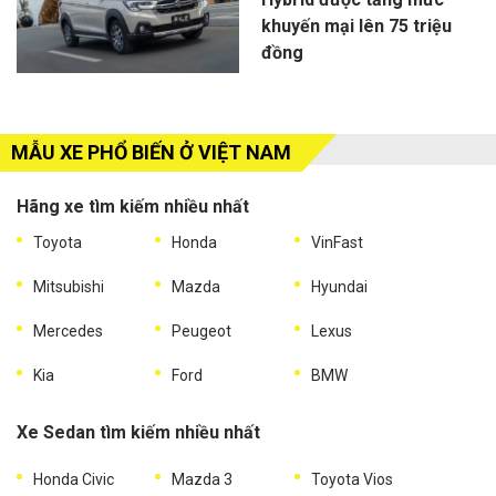
khuyến mại lên 75 triệu
đồng
MẪU XE PHỔ BIẾN Ở VIỆT NAM
Hãng xe tìm kiếm nhiều nhất
Toyota
Honda
VinFast
Mitsubishi
Mazda
Hyundai
Mercedes
Peugeot
Lexus
Kia
Ford
BMW
Xe Sedan tìm kiếm nhiều nhất
Honda Civic
Mazda 3
Toyota Vios