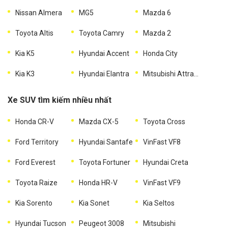
Nissan Almera
MG5
Mazda 6
Toyota Altis
Toyota Camry
Mazda 2
Kia K5
Hyundai Accent
Honda City
Kia K3
Hyundai Elantra
Mitsubishi Attrage
Xe SUV tìm kiếm nhiều nhất
Honda CR-V
Mazda CX-5
Toyota Cross
Ford Territory
Hyundai Santafe
VinFast VF8
Ford Everest
Toyota Fortuner
Hyundai Creta
Toyota Raize
Honda HR-V
VinFast VF9
Kia Sorento
Kia Sonet
Kia Seltos
Hyundai Tucson
Peugeot 3008
Mitsubishi