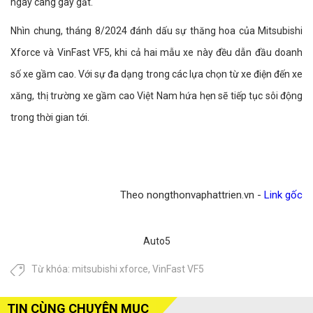
ngày càng gay gắt.
Nhìn chung, tháng 8/2024 đánh dấu sự thăng hoa của Mitsubishi
Xforce và VinFast VF5, khi cả hai mẫu xe này đều dẫn đầu doanh
số xe gầm cao. Với sự đa dạng trong các lựa chọn từ xe điện đến xe
xăng, thị trường xe gầm cao Việt Nam hứa hẹn sẽ tiếp tục sôi động
trong thời gian tới.
Theo nongthonvaphattrien.vn -
Link gốc
Auto5
Từ khóa:
mitsubishi xforce
,
VinFast VF5
TIN CÙNG CHUYÊN MỤC