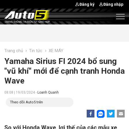
Đăng ký
Đăng nhập
›
›
Trang chủ
Tin tức
XE MÁY
Yamaha Sirius FI 2024 bổ sung
"vũ khí" mới để cạnh tranh Honda
Wave
08:08 | 19/03/2024 -
Loanh Quanh
Theo dõi Auto5 trên
So với Honda Wave, lợi thế của các mẫu xe