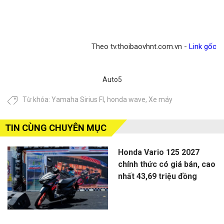
Theo tv.thoibaovhnt.com.vn -
Link gốc
Auto5
Từ khóa:
Yamaha Sirius FI
,
honda wave
,
Xe máy
TIN CÙNG CHUYÊN MỤC
Honda Vario 125 2027
chính thức có giá bán, cao
nhất 43,69 triệu đồng