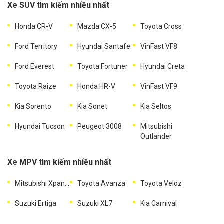
Xe SUV tìm kiếm nhiều nhất
Honda CR-V
Mazda CX-5
Toyota Cross
Ford Territory
Hyundai Santafe
VinFast VF8
Ford Everest
Toyota Fortuner
Hyundai Creta
Toyota Raize
Honda HR-V
VinFast VF9
Kia Sorento
Kia Sonet
Kia Seltos
Hyundai Tucson
Peugeot 3008
Mitsubishi
Outlander
Xe MPV tìm kiếm nhiều nhất
Mitsubishi Xpander
Toyota Avanza
Toyota Veloz
Suzuki Ertiga
Suzuki XL7
Kia Carnival