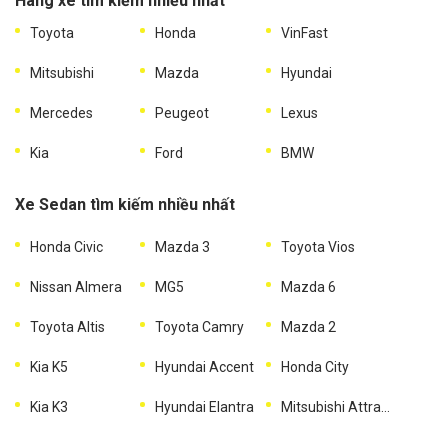
Hãng xe tìm kiếm nhiều nhất
Toyota
Honda
VinFast
Mitsubishi
Mazda
Hyundai
Mercedes
Peugeot
Lexus
Kia
Ford
BMW
Xe Sedan tìm kiếm nhiều nhất
Honda Civic
Mazda 3
Toyota Vios
Nissan Almera
MG5
Mazda 6
Toyota Altis
Toyota Camry
Mazda 2
Kia K5
Hyundai Accent
Honda City
Kia K3
Hyundai Elantra
Mitsubishi Attrage