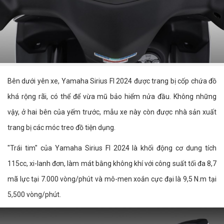
Bên dưới yên xe, Yamaha Sirius FI 2024 được trang bị cốp chứa đồ
khá rộng rãi, có thể để vừa mũ bảo hiểm nửa đầu. Không những
vậy, ở hai bên của yếm trước, mẫu xe này còn được nhà sản xuất
trang bị các móc treo đồ tiện dụng.
"Trái tim" của Yamaha Sirius FI 2024 là khối động cơ dung tích
115cc, xi-lanh đơn, làm mát bằng không khí với công suất tối đa 8,7
mã lực tại 7.000 vòng/phút và mô-men xoắn cực đại là 9,5 N.m tại
5,500 vòng/phút.