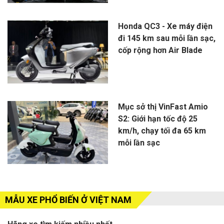
Honda QC3 - Xe máy điện
đi 145 km sau mỗi lần sạc,
cốp rộng hơn Air Blade
Mục sở thị VinFast Amio
S2: Giới hạn tốc độ 25
km/h, chạy tối đa 65 km
mỗi lần sạc
MẪU XE PHỔ BIẾN Ở VIỆT NAM