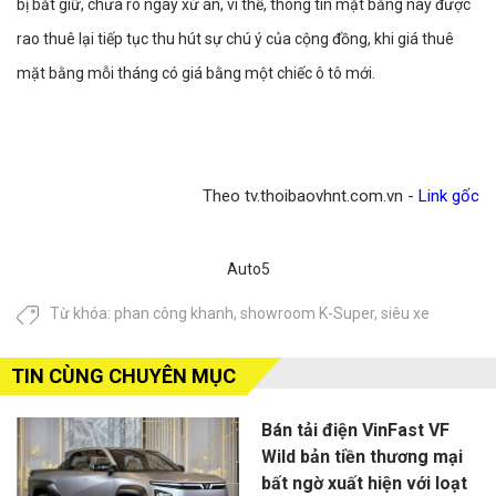
bị bắt giữ, chưa rõ ngày xử án, vì thế, thông tin mặt bằng này được
rao thuê lại tiếp tục thu hút sự chú ý của cộng đồng, khi giá thuê
mặt bằng mỗi tháng có giá bằng một chiếc ô tô mới.
Theo tv.thoibaovhnt.com.vn -
Link gốc
Auto5
Từ khóa:
phan công khanh
,
showroom K-Super
,
siêu xe
TIN CÙNG CHUYÊN MỤC
Bán tải điện VinFast VF
Wild bản tiền thương mại
bất ngờ xuất hiện với loạt