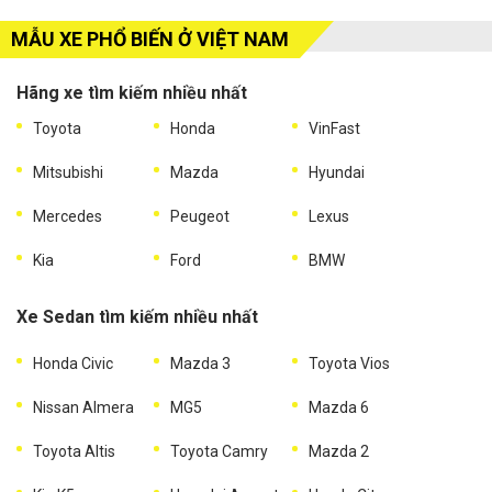
MẪU XE PHỔ BIẾN Ở VIỆT NAM
Hãng xe tìm kiếm nhiều nhất
Toyota
Honda
VinFast
Mitsubishi
Mazda
Hyundai
Mercedes
Peugeot
Lexus
Kia
Ford
BMW
Xe Sedan tìm kiếm nhiều nhất
Honda Civic
Mazda 3
Toyota Vios
Nissan Almera
MG5
Mazda 6
Toyota Altis
Toyota Camry
Mazda 2