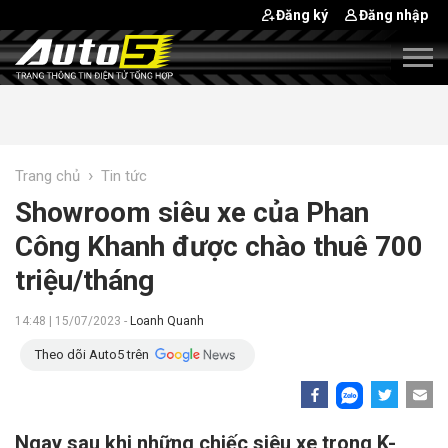
Đăng ký
Đăng nhập
›
Trang chủ
Tin tức
Showroom siêu xe của Phan
Công Khanh được chào thuê 700
triệu/tháng
14:48 | 15/07/2023 -
Loanh Quanh
Theo dõi Auto5 trên
Ngay sau khi những chiếc siêu xe trong K-