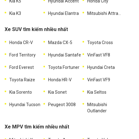
Kia K5
Hyundai Accent
Honda City
Kia K3
Hyundai Elantra
Mitsubishi Attrage
Xe SUV tìm kiếm nhiều nhất
Honda CR-V
Mazda CX-5
Toyota Cross
Ford Territory
Hyundai Santafe
VinFast VF8
Ford Everest
Toyota Fortuner
Hyundai Creta
Toyota Raize
Honda HR-V
VinFast VF9
Kia Sorento
Kia Sonet
Kia Seltos
Hyundai Tucson
Peugeot 3008
Mitsubishi
Outlander
Xe MPV tìm kiếm nhiều nhất