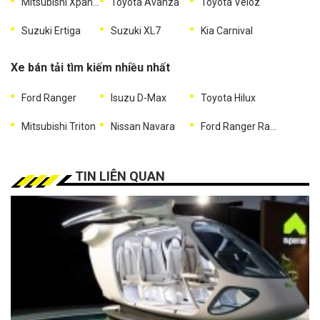
Mitsubishi Xpander
Toyota Avanza
Toyota Veloz
Suzuki Ertiga
Suzuki XL7
Kia Carnival
Xe bán tải tìm kiếm nhiều nhất
Ford Ranger
Isuzu D-Max
Toyota Hilux
Mitsubishi Triton
Nissan Navara
Ford Ranger Raptor
TIN LIÊN QUAN