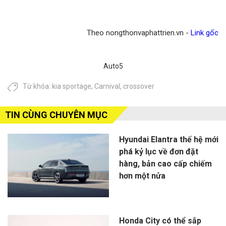
Theo nongthonvaphattrien.vn -
Link gốc
Auto5
Từ khóa:
kia sportage
,
Carnival
,
crossover
TIN CÙNG CHUYÊN MỤC
Hyundai Elantra thế hệ mới
phá kỷ lục về đơn đặt
hàng, bản cao cấp chiếm
hơn một nửa
Honda City có thể sắp