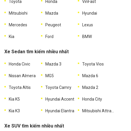
Toyota
Honda
VinFast
Mitsubishi
Mazda
Hyundai
Mercedes
Peugeot
Lexus
Kia
Ford
BMW
Xe Sedan tìm kiếm nhiều nhất
Honda Civic
Mazda 3
Toyota Vios
Nissan Almera
MG5
Mazda 6
Toyota Altis
Toyota Camry
Mazda 2
Kia K5
Hyundai Accent
Honda City
Kia K3
Hyundai Elantra
Mitsubishi Attrage
Xe SUV tìm kiếm nhiều nhất