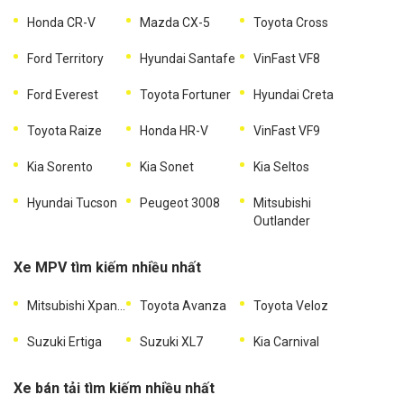
Honda CR-V
Mazda CX-5
Toyota Cross
Ford Territory
Hyundai Santafe
VinFast VF8
Ford Everest
Toyota Fortuner
Hyundai Creta
Toyota Raize
Honda HR-V
VinFast VF9
Kia Sorento
Kia Sonet
Kia Seltos
Hyundai Tucson
Peugeot 3008
Mitsubishi
Outlander
Xe MPV tìm kiếm nhiều nhất
Mitsubishi Xpander
Toyota Avanza
Toyota Veloz
Suzuki Ertiga
Suzuki XL7
Kia Carnival
Xe bán tải tìm kiếm nhiều nhất