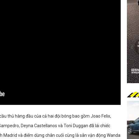
 cầu thủ hàng đầu của cả hai đội bóng bao gồm Joao Felix,
ampedro, Deyna Castellanos và Toni Duggan đã lái chiếc
h Madrid và điểm dừng chân cuối cùng là sân vận động Wanda