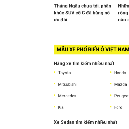
Tháng Ngâu chưa tới, phân
Nhữn
khúc SUV cỡ C đã bùng nổ
rộng
ưu đãi
nào 
MẪU XE PHỔ BIẾN Ở VIỆT NA
Hãng xe tìm kiếm nhiều nhất
Toyota
Honda
Mitsubishi
Mazda
Mercedes
Peugeo
Kia
Ford
Xe Sedan tìm kiếm nhiều nhất