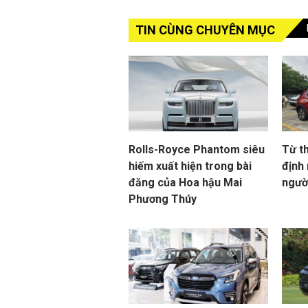
TIN CÙNG CHUYÊN MỤC
Rolls-Royce Phantom siêu
Từ t
hiếm xuất hiện trong bài
định
đăng của Hoa hậu Mai
người
Phương Thúy