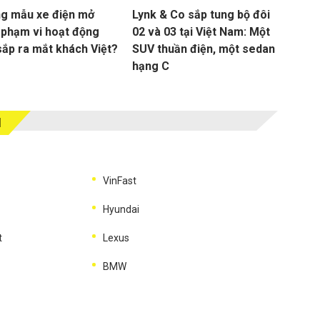
g mẫu xe điện mở
Lynk & Co sắp tung bộ đôi
 phạm vi hoạt động
02 và 03 tại Việt Nam: Một
sắp ra mắt khách Việt?
SUV thuần điện, một sedan
hạng C
M
VinFast
Hyundai
t
Lexus
BMW