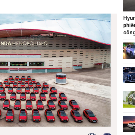
Hyun
phiê
công