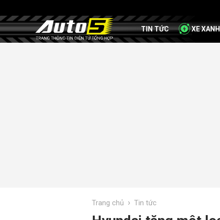
TIN TỨC
XE XANH
›
Trang chủ
Tin tức