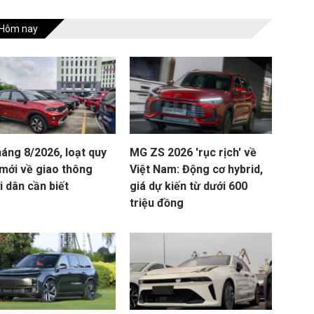
Hôm nay
háng 8/2026, loạt quy
MG ZS 2026 'rục rịch' về
 mới về giao thông
Việt Nam: Động cơ hybrid,
 dân cần biết
giá dự kiến từ dưới 600
triệu đồng