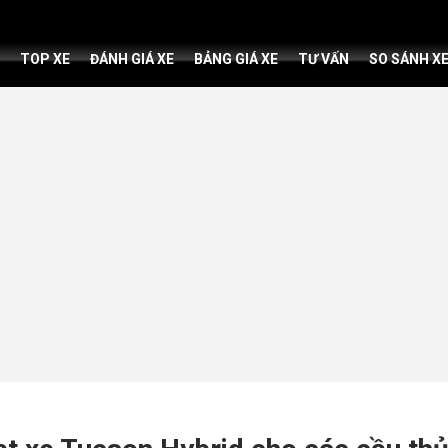
TOP XE
ĐÁNH GIÁ XE
BẢNG GIÁ XE
TƯ VẤN
SO SÁNH X