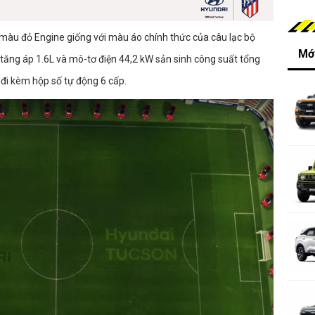
màu đỏ Engine giống với màu áo chính thức của câu lạc bộ
Mới
 tăng áp 1.6L và mô-tơ điện 44,2 kW sản sinh công suất tổng
i kèm hộp số tự động 6 cấp.