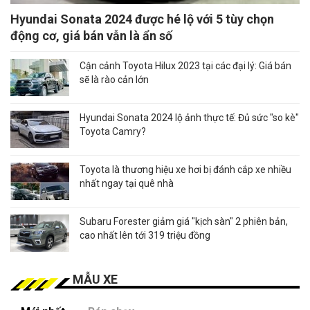
Hyundai Sonata 2024 được hé lộ với 5 tùy chọn
động cơ, giá bán vẫn là ẩn số
Cận cảnh Toyota Hilux 2023 tại các đại lý: Giá bán
sẽ là rào cản lớn
Hyundai Sonata 2024 lộ ảnh thực tế: Đủ sức "so kè"
Toyota Camry?
Toyota là thương hiệu xe hơi bị đánh cắp xe nhiều
nhất ngay tại quê nhà
Subaru Forester giảm giá "kịch sàn" 2 phiên bản,
cao nhất lên tới 319 triệu đồng
MẪU XE