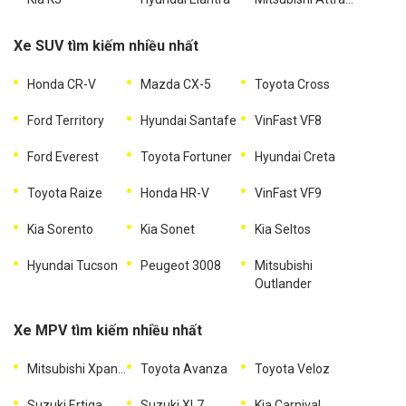
Xe SUV tìm kiếm nhiều nhất
Honda CR-V
Mazda CX-5
Toyota Cross
Ford Territory
Hyundai Santafe
VinFast VF8
Ford Everest
Toyota Fortuner
Hyundai Creta
Toyota Raize
Honda HR-V
VinFast VF9
Kia Sorento
Kia Sonet
Kia Seltos
Hyundai Tucson
Peugeot 3008
Mitsubishi
Outlander
Xe MPV tìm kiếm nhiều nhất
Mitsubishi Xpander
Toyota Avanza
Toyota Veloz
Suzuki Ertiga
Suzuki XL7
Kia Carnival