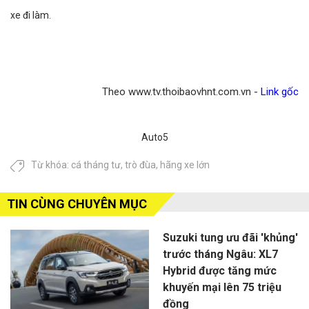
xe đi làm.
Theo www.tv.thoibaovhnt.com.vn -
Link gốc
Auto5
Từ khóa:
cá tháng tư
,
trò đùa
,
hãng xe lớn
TIN CÙNG CHUYÊN MỤC
Suzuki tung ưu đãi 'khủng'
trước tháng Ngâu: XL7
Hybrid được tăng mức
khuyến mại lên 75 triệu
đồng