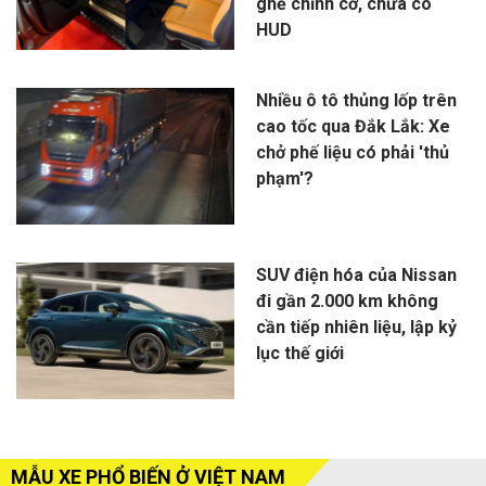
ghế chỉnh cơ, chưa có
HUD
Nhiều ô tô thủng lốp trên
cao tốc qua Đắk Lắk: Xe
chở phế liệu có phải 'thủ
phạm'?
SUV điện hóa của Nissan
đi gần 2.000 km không
cần tiếp nhiên liệu, lập kỷ
lục thế giới
MẪU XE PHỔ BIẾN Ở VIỆT NAM