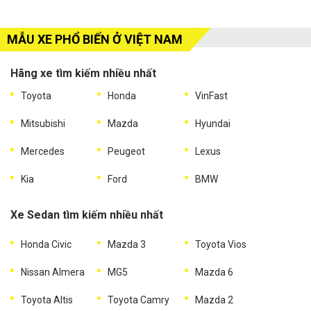
MẪU XE PHỔ BIẾN Ở VIỆT NAM
Hãng xe tìm kiếm nhiều nhất
Toyota
Honda
VinFast
Mitsubishi
Mazda
Hyundai
Mercedes
Peugeot
Lexus
Kia
Ford
BMW
Xe Sedan tìm kiếm nhiều nhất
Honda Civic
Mazda 3
Toyota Vios
Nissan Almera
MG5
Mazda 6
Toyota Altis
Toyota Camry
Mazda 2