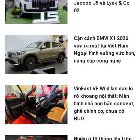
Jaecoo J5 và Lynk & Co
02
Cận cảnh BMW X1 2026
vừa ra mắt tại Việt Nam:
Ngoại hình vuông vức hơn,
nâng cấp công nghệ
VinFast VF Wild lần đầu lộ
rõ khoang nội thất: Màn
hình nhỏ hơn bản concept,
ghế chỉnh cơ, chưa có
HUD
Nhiều ô tô thủng lốp trên