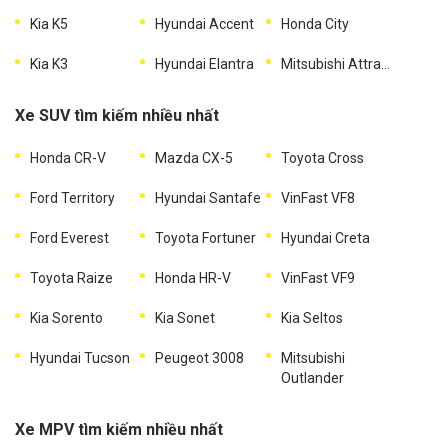
Kia K5
Hyundai Accent
Honda City
Kia K3
Hyundai Elantra
Mitsubishi Attrage
Xe SUV tìm kiếm nhiều nhất
Honda CR-V
Mazda CX-5
Toyota Cross
Ford Territory
Hyundai Santafe
VinFast VF8
Ford Everest
Toyota Fortuner
Hyundai Creta
Toyota Raize
Honda HR-V
VinFast VF9
Kia Sorento
Kia Sonet
Kia Seltos
Hyundai Tucson
Peugeot 3008
Mitsubishi
Outlander
Xe MPV tìm kiếm nhiều nhất