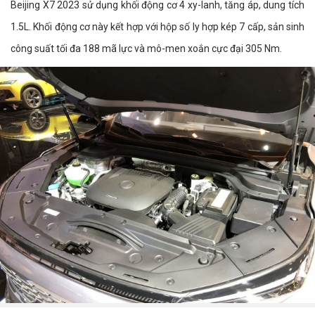
Beijing X7 2023 sử dụng khối động cơ 4 xy-lanh, tăng áp, dung tích
1.5L. Khối động cơ này kết hợp với hộp số ly hợp kép 7 cấp, sản sinh
công suất tối đa 188 mã lực và mô-men xoắn cực đại 305 Nm.