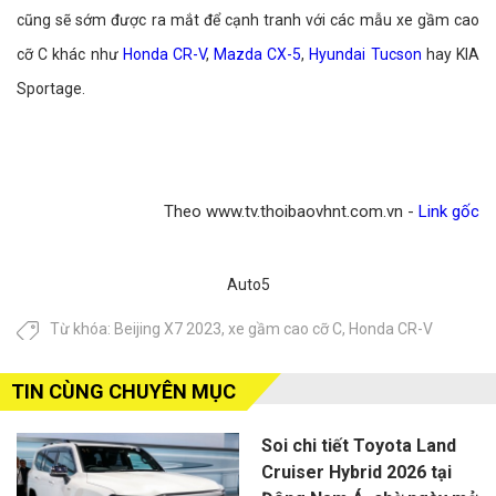
cũng sẽ sớm được ra mắt để cạnh tranh với các mẫu xe gầm cao
cỡ C khác như
Honda CR-V
,
Mazda CX-5
,
Hyundai Tucson
hay KIA
Sportage.
Theo www.tv.thoibaovhnt.com.vn -
Link gốc
Auto5
Từ khóa:
Beijing X7 2023
,
xe gầm cao cỡ C
,
Honda CR-V
TIN CÙNG CHUYÊN MỤC
Soi chi tiết Toyota Land
Cruiser Hybrid 2026 tại