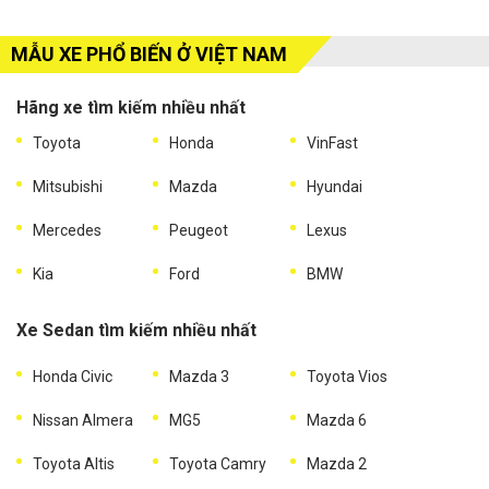
MẪU XE PHỔ BIẾN Ở VIỆT NAM
Hãng xe tìm kiếm nhiều nhất
Toyota
Honda
VinFast
Mitsubishi
Mazda
Hyundai
Mercedes
Peugeot
Lexus
Kia
Ford
BMW
Xe Sedan tìm kiếm nhiều nhất
Honda Civic
Mazda 3
Toyota Vios
Nissan Almera
MG5
Mazda 6
Toyota Altis
Toyota Camry
Mazda 2