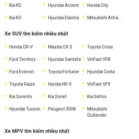
Kia K5
Hyundai Accent
Honda City
Kia K3
Hyundai Elantra
Mitsubishi Attrage
Xe SUV tìm kiếm nhiều nhất
Honda CR-V
Mazda CX-5
Toyota Cross
Ford Territory
Hyundai Santafe
VinFast VF8
Ford Everest
Toyota Fortuner
Hyundai Creta
Toyota Raize
Honda HR-V
VinFast VF9
Kia Sorento
Kia Sonet
Kia Seltos
Hyundai Tucson
Peugeot 3008
Mitsubishi
Outlander
Xe MPV tìm kiếm nhiều nhất