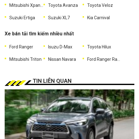
Mitsubishi Xpander
Toyota Avanza
Toyota Veloz
Suzuki Ertiga
Suzuki XL7
Kia Carnival
Xe bán tải tìm kiếm nhiều nhất
Ford Ranger
Isuzu D-Max
Toyota Hilux
Mitsubishi Triton
Nissan Navara
Ford Ranger Raptor
TIN LIÊN QUAN