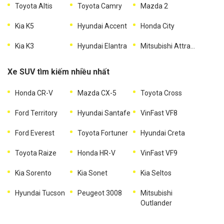
Toyota Altis
Toyota Camry
Mazda 2
Kia K5
Hyundai Accent
Honda City
Kia K3
Hyundai Elantra
Mitsubishi Attrage
Xe SUV tìm kiếm nhiều nhất
Honda CR-V
Mazda CX-5
Toyota Cross
Ford Territory
Hyundai Santafe
VinFast VF8
Ford Everest
Toyota Fortuner
Hyundai Creta
Toyota Raize
Honda HR-V
VinFast VF9
Kia Sorento
Kia Sonet
Kia Seltos
Hyundai Tucson
Peugeot 3008
Mitsubishi
Outlander