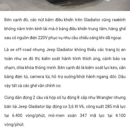
Bên cạnh đó, các nút bấm điều khiển trên Gladiator cũng raakính
không nằm trên kính lái mà ở bảng điều khiển trung tâm, hàng ghế
sau có nguồn điện 220V phục vụ nhu cầu chiếu sáng khi dã ngoại.
Là xe off-road nhưng Jeep Gladiator không thiếu các trang bị an
toàn như xe đô thị: kiểm soát hành trình thích ứng, cảnh báo va
chạm, chìa khóa thông minh. Bên cạnh đó là kiểm soát lực kéo, cân
bằng điện tử, camera lùi, hỗ trợ xuống/khởi hành ngang dốc. Dẫu
vậy tất cả các ghế vẫn chỉnh cơ.
Cùng dẫn động 2 cầu và hộp số tự động 8 cấp như Wrangler nhưng
bán tải Jeep Gladiator lắp động cơ 3,6 lít V6, công suất 285 mã lực
tại 6.400 vòng/phút, mô-men xoắn 347 mã lực tại 4.100
vòng/phút.