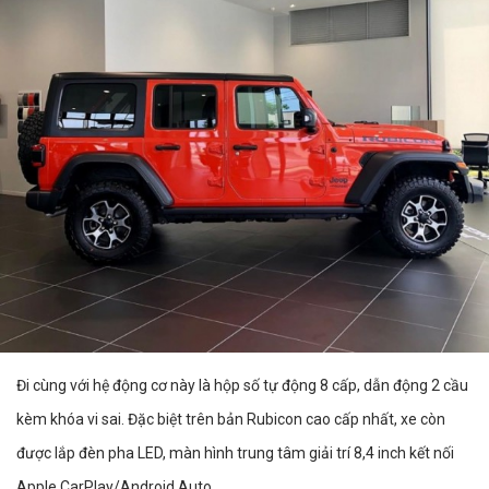
Đi cùng với hệ động cơ này là hộp số tự động 8 cấp, dẫn động 2 cầu
kèm khóa vi sai. Đặc biệt trên bản Rubicon cao cấp nhất, xe còn
được lắp đèn pha LED, màn hình trung tâm giải trí 8,4 inch kết nối
Apple CarPlay/Android Auto.