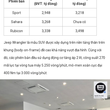
Phiên bản
(ĐVT: tỷ đồng)
tỷ đồng)
Sport
2,948
3,218
Sahara
3,268
Chưa có
Rubicon
3,338
3,498
Jeep Wrangler là mẫu SUV được xây dựng trên nền tảng thân trên
khung (body-on-frame) đề cao khả năng vượt địa hình. Cùng với
đó, các phiên bản đều sử dụng động cơ tăng áp 2 lít, công suất 270
mã lực tại vòng tua máy 5.250 vòng/phút, mô-men xoắn cực đại
400 Nm tại 3.000 vòng/phút.