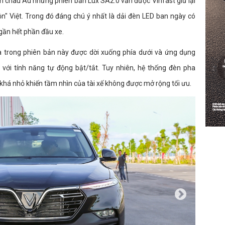
 châu Âu nhưng phiên bản Lux SA2.0 vẫn được Vinfast giữ lại
ồn" Việt. Trong đó đáng chú ý nhất là dải đèn LED ban ngày có
i gần hết phần đầu xe.
ha trong phiên bản này được dời xuống phía dưới và ứng dụng
 với tính năng tự động bật/tắt. Tuy nhiên, hệ thống đèn pha
khá nhỏ khiến tầm nhìn của tài xế không được mở rộng tối ưu.