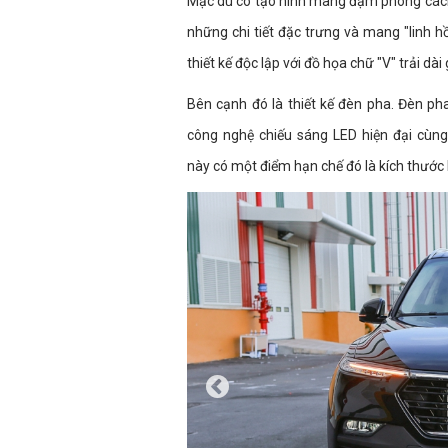
Mặc dù có tạo hình mang đậm phong cách
những chi tiết đặc trưng và mang "linh h
thiết kế độc lập với đồ họa chữ "V" trải dà
Bên cạnh đó là thiết kế đèn pha. Đèn p
công nghệ chiếu sáng LED hiện đại cùng
này có một điểm hạn chế đó là kích thước 