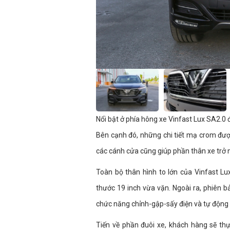
Nổi bật ở phía hông xe Vinfast Lux SA2.0 
Bên cạnh đó, những chi tiết mạ crom đượ
các cánh cửa cũng giúp phần thân xe trở 
Toàn bộ thân hình to lớn của Vinfast L
thước 19 inch vừa vặn. Ngoài ra, phiên 
chức năng chỉnh-gập-sấy điện và tự động đi
Tiến về phần đuôi xe, khách hàng sẽ thự