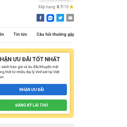
Xếp hạng:
8.7
/10
ến
Tin tức
Câu hỏi thường gặp
HẬN ƯU ĐÃI TỐT NHẤT
 sánh báo giá và ữu đãi/Khuyến mãi
ng thời từ nhiều đại lý VinFast tại Việt
am
NHẬN ƯU ĐÃI
ĐĂNG KÝ LÁI THỬ