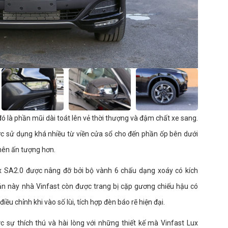
đó là phần mũi dài toát lên vẻ thời thượng và đậm chất xe sang.
c sử dụng khá nhiều từ viền cửa sổ cho đến phần ốp bên dưới
nên ấn tượng hơn.
ux SA2.0 được nâng đỡ bởi bộ vành 6 chấu dạng xoáy có kích
bản này nhà Vinfast còn được trang bị cặp gương chiếu hậu có
ều chỉnh khi vào số lùi, tích hợp đèn báo rẽ hiện đại.
c sự thích thú và hài lòng với những thiết kế mà Vinfast Lux