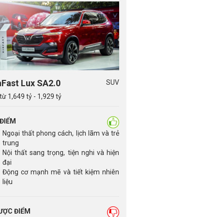
nFast Lux SA2.0
SUV
từ 1,649 tỷ - 1,929 tỷ
 ĐIỂM
Ngoại thất phong cách, lịch lãm và trẻ
trung
Nội thất sang trọng, tiện nghi và hiện
đại
Động cơ mạnh mẽ và tiết kiệm nhiên
liệu
ƯỢC ĐIỂM