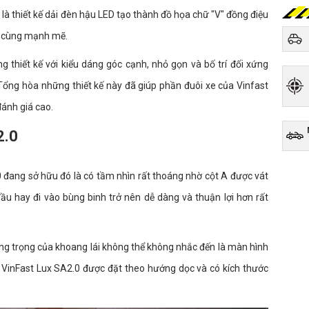
là thiết kế dải đèn hậu LED tạo thành đồ họa chữ "V" đồng điệu
vô cùng mạnh mẽ.
 thiết kế với kiểu dáng góc cạnh, nhỏ gọn và bố trí đối xứng
 Tổng hòa những thiết kế này đã giúp phần đuôi xe của Vinfast
ánh giá cao.
2.0
 đang sở hữu đó là có tầm nhìn rất thoáng nhờ cột A được vát
ầu hay đi vào bùng binh trở nên dễ dàng và thuận lợi hơn rất
sang trọng của khoang lái không thể không nhắc đến là màn hình
VinFast Lux SA2.0 được đặt theo hướng dọc và có kích thước