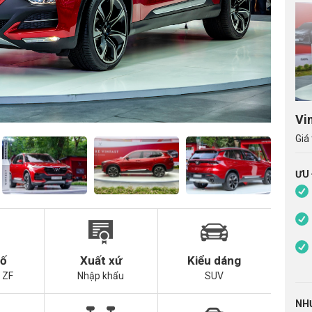
Vi
Giá 
ƯU
số
Xuất xứ
Kiểu dáng
 ZF
Nhập khẩu
SUV
NH