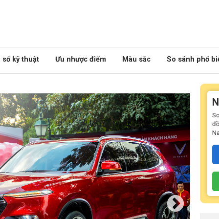
số kỹ thuật
Ưu nhược điểm
Màu sắc
So sánh phổ bi
N
So
đồ
N