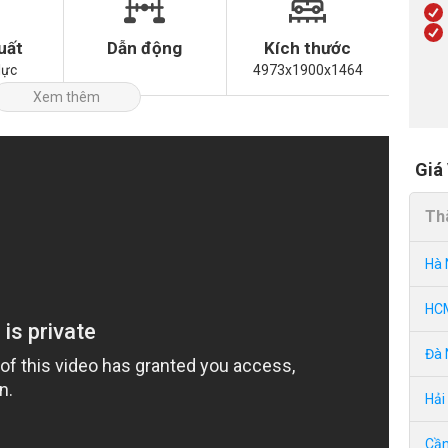
uất
Dẫn động
Kích thước
lực
4973x1900x1464
Xem thêm
Giá
Th
Hà 
HC
Đà 
Hải
Cần