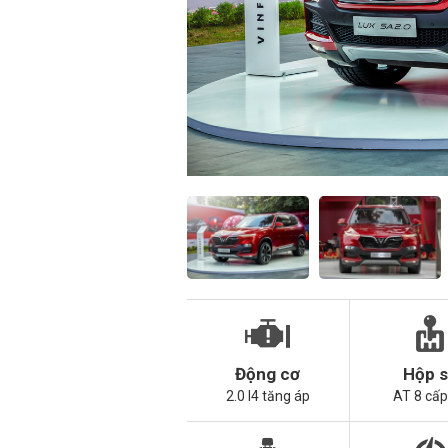
Động cơ
Hộp 
2.0 I4 tăng áp
AT 8 cấp