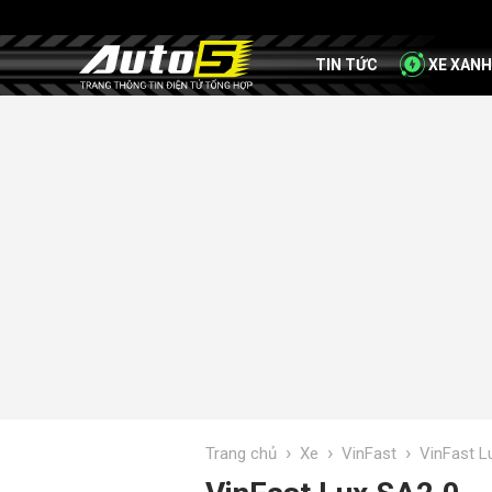
TIN TỨC
XE XANH
›
›
›
Trang chủ
Xe
VinFast
VinFast L