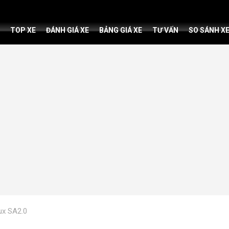
TOP XE
ĐÁNH GIÁ XE
BẢNG GIÁ XE
TƯ VẤN
SO SÁNH X
ux SA2.0