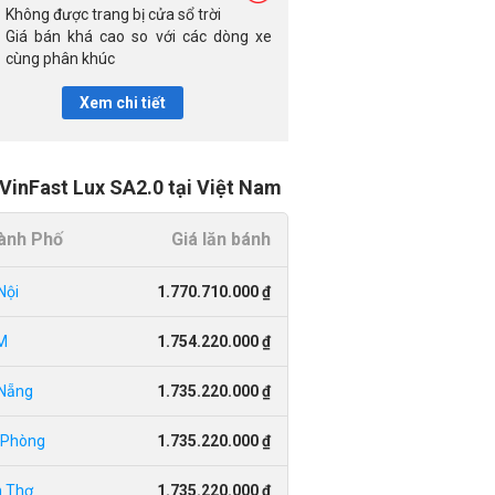
Không được trang bị cửa sổ trời
Giá bán khá cao so với các dòng xe
cùng phân khúc
Xem chi tiết
 VinFast Lux SA2.0 tại Việt Nam
ành Phố
Giá lăn bánh
Nội
1.770.710.000 ₫
M
1.754.220.000 ₫
Nẵng
1.735.220.000 ₫
 Phòng
1.735.220.000 ₫
 Thơ
1.735.220.000 ₫