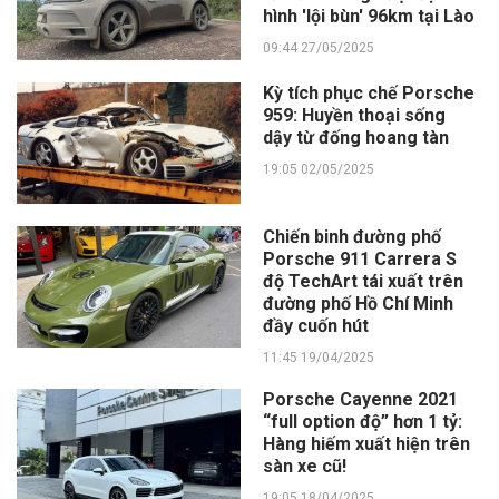
hình 'lội bùn' 96km tại Lào
09:44 27/05/2025
Kỳ tích phục chế Porsche
959: Huyền thoại sống
dậy từ đống hoang tàn
19:05 02/05/2025
Chiến binh đường phố
Porsche 911 Carrera S
độ TechArt tái xuất trên
đường phố Hồ Chí Minh
đầy cuốn hút
11:45 19/04/2025
Porsche Cayenne 2021
“full option độ” hơn 1 tỷ:
Hàng hiếm xuất hiện trên
sàn xe cũ!
19:05 18/04/2025