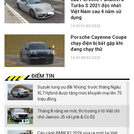
Turbo S 2021 độc nhất
Việt Nam sau 4 năm sử
dụng
19:30 01/03/2025
Porsche Cayenne Coupe
chạy điện bị bắt gặp khi
đang chạy thử
18:30 08/02/2025
ĐIỂM TIN
Suzuki tung ưu đãi 'khủng' trước tháng Ngâu:
XL7 Hybrid được tăng mức khuyến mại lên 75
triệu đồng
Tháng 8 vắng xe mới, thị trường ô tô Việt chỉ
chờ Jaecoo J5 và Lynk & Co 02
Cận cảnh BMW X1 2026 vừa ra mắt tại Việt