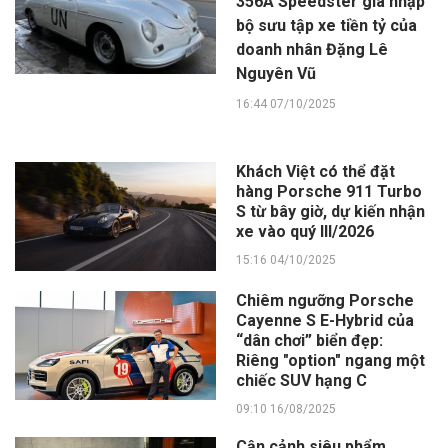
356A Speedster gia nhập
bộ sưu tập xe tiền tỷ của
doanh nhân Đặng Lê
Nguyên Vũ
16:44 07/10/2025
Khách Việt có thể đặt
hàng Porsche 911 Turbo
S từ bây giờ, dự kiến nhận
xe vào quý III/2026
15:16 04/10/2025
Chiêm ngưỡng Porsche
Cayenne S E-Hybrid của
“dân chơi” biển đẹp:
Riêng "option" ngang một
chiếc SUV hạng C
09:10 16/08/2025
Cận cảnh siêu phẩm