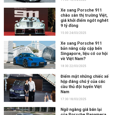
Xe sang Porsche 911
chào sân thị trường Việt,
giá khởi điểm ngót nghét
9 tỷ đồng
15:00 24/03/2025
Xe sang Porsche 911
bản nâng cấp cập bến
Singapore, liệu có cơ hội
về Việt Nam?
18:30 22/03/2025
Điểm mặt những chiếc xế
hộp đáng chú ý của các
cầu thủ đội tuyển Việt
Nam
17:30 18/03/2025
Ngỡ ngàng giá bán lại
của Porsche Panamera