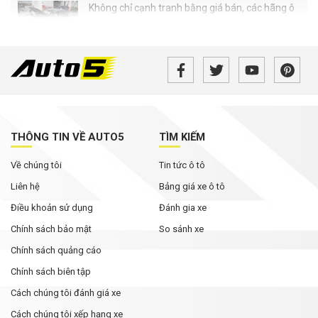
Không chỉ cạnh tranh bằng giá bán, các hãng ô
tô đua nhau nâng thời hạn bảo hành
Rolls-Royce Phantom siêu hiếm xuất hiện trong
bài đăng của Hoa hậu Mai Phương Thúy
Từ tháng 8/2026, loạt quy định mới về giao
thông người dân cần biết
THÔNG TIN VỀ AUTO5
TÌM KIẾM
Về chúng tôi
MG ZS 2026 'rục rịch' về Việt Nam: Động cơ
Tin tức ô tô
hybrid, giá dự kiến từ dưới 600 triệu đồng
Liên hệ
Bảng giá xe ô tô
Điều khoản sử dụng
Đánh gia xe
Chính sách bảo mật
So sánh xe
Chính sách quảng cáo
Chính sách biên tập
Cách chúng tôi đánh giá xe
Cách chúng tôi xếp hạng xe