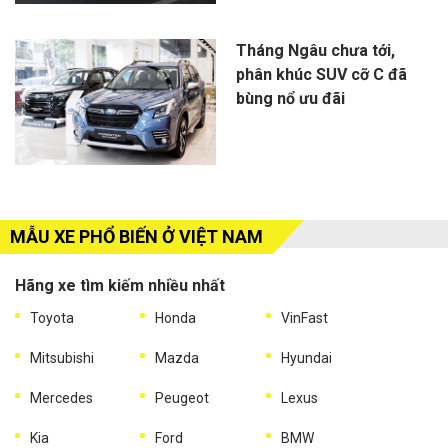
Tháng Ngâu chưa tới,
phân khúc SUV cỡ C đã
bùng nổ ưu đãi
MẪU XE PHỔ BIẾN Ở VIỆT NAM
Hãng xe tìm kiếm nhiều nhất
Toyota
Honda
VinFast
Mitsubishi
Mazda
Hyundai
Mercedes
Peugeot
Lexus
Kia
Ford
BMW