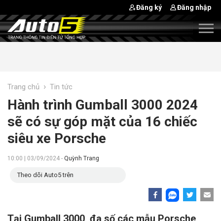
Đăng ký
Đăng nhập
›
Trang chủ
Tin tức
Hành trình Gumball 3000 2024
sẽ có sự góp mặt của 16 chiếc
siêu xe Porsche
10:00 | 03/09/2024 -
Quỳnh Trang
Theo dõi Auto5 trên
Tại Gumball 3000, đa số các mẫu Porsche