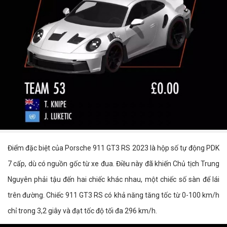
Điểm đặc biệt của Porsche 911 GT3 RS 2023 là hộp số tự động PDK
7 cấp, dù có nguồn gốc từ xe đua. Điều này đã khiến Chủ tịch Trung
Nguyên phải tậu đến hai chiếc khác nhau, một chiếc số sàn để lái
trên đường. Chiếc 911 GT3 RS có khả năng tăng tốc từ 0-100 km/h
chỉ trong 3,2 giây và đạt tốc độ tối đa 296 km/h.