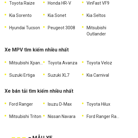
Toyota Raize
Honda HR-V
VinFast VF9
Kia Sorento
Kia Sonet
Kia Seltos
Hyundai Tucson
Peugeot 3008
Mitsubishi
Outlander
Xe MPV tìm kiếm nhiều nhất
Mitsubishi Xpander
Toyota Avanza
Toyota Veloz
Suzuki Ertiga
Suzuki XL7
Kia Carnival
Xe bán tải tìm kiếm nhiều nhất
Ford Ranger
Isuzu D-Max
Toyota Hilux
Mitsubishi Triton
Nissan Navara
Ford Ranger Raptor
MẪU XE