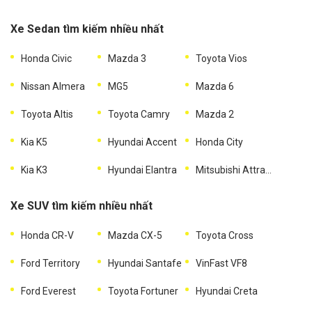
Xe Sedan tìm kiếm nhiều nhất
Honda Civic
Mazda 3
Toyota Vios
Nissan Almera
MG5
Mazda 6
Toyota Altis
Toyota Camry
Mazda 2
Kia K5
Hyundai Accent
Honda City
Kia K3
Hyundai Elantra
Mitsubishi Attrage
Xe SUV tìm kiếm nhiều nhất
Honda CR-V
Mazda CX-5
Toyota Cross
Ford Territory
Hyundai Santafe
VinFast VF8
Ford Everest
Toyota Fortuner
Hyundai Creta