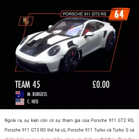
Ngoài ra, sự kiện còn có sự tham gia của Porsche 911 GT2 RS,
Porsche 911 GT3 RS thế hệ cũ, Porsche 911 Turbo và Turbo S cả