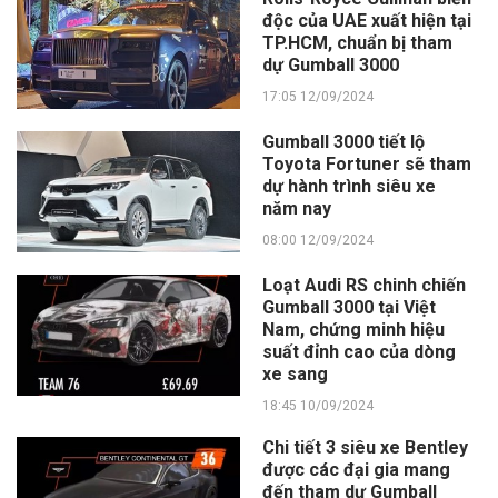
độc của UAE xuất hiện tại
TP.HCM, chuẩn bị tham
dự Gumball 3000
17:05 12/09/2024
Gumball 3000 tiết lộ
Toyota Fortuner sẽ tham
dự hành trình siêu xe
năm nay
08:00 12/09/2024
Loạt Audi RS chinh chiến
Gumball 3000 tại Việt
Nam, chứng minh hiệu
suất đỉnh cao của dòng
xe sang
18:45 10/09/2024
Chi tiết 3 siêu xe Bentley
được các đại gia mang
đến tham dự Gumball