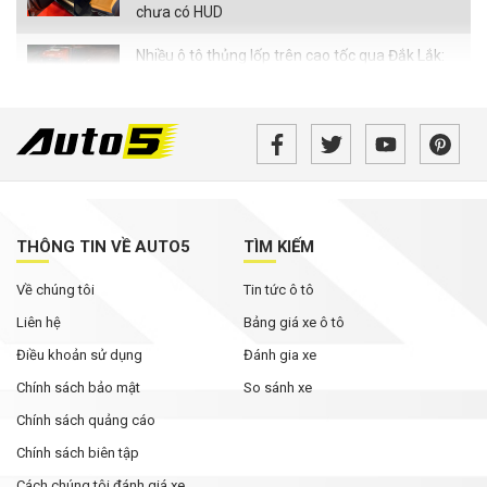
chưa có HUD
Nhiều ô tô thủng lốp trên cao tốc qua Đắk Lắk:
Xe chở phế liệu có phải 'thủ phạm'?
SUV điện hóa của Nissan đi gần 2.000 km không
cần tiếp nhiên liệu, lập kỷ lục thế giới
Xe gia đình 7 chỗ tại Việt Nam đang rẻ chưa
từng thấy
THÔNG TIN VỀ AUTO5
TÌM KIẾM
Về chúng tôi
Tin tức ô tô
Bán tải điện VinFast VF Wild bản tiền thương
mại bất ngờ xuất hiện với loạt thay đổi đáng chú
Liên hệ
Bảng giá xe ô tô
ý
Điều khoản sử dụng
Đánh gia xe
Chính sách bảo mật
So sánh xe
Chính sách quảng cáo
Chính sách biên tập
Cách chúng tôi đánh giá xe