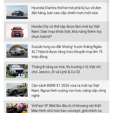
Hyundai Elantra thế hệ mới phá kỷ lục về đơn
đặt hàng, bản cao cấp chiếm hơn một nửa
Honda City có thể sắp được làm mới tại Việt
Nam: Diện mạo khác biệt, khả năng thêm tùy
chọn hybrid?
Suzuki tung ưu đãi 'khủng' trước tháng Ngâu:
XL7 Hybrid được tăng mức khuyến mại lên 75
triệu đồng
Tháng 8 vắng xe mới, thị trường ô tô Việt chỉ
chờ Jaecoo J5 và Lynk & Co 02
Cận cảnh BMW X1 2026 vừa ra mắt tại Việt
Nam: Ngoại hình vuông vức hơn, nâng cấp công
nghệ
VinFast VF Wild lần đầu lộ rõ khoang nội thất:
Màn hình nhỏ hơn bản concept, ghế chỉnh cơ,