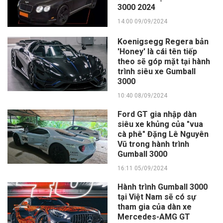
3000 2024
14:00 09/09/2024
Koenigsegg Regera bản
'Honey' là cái tên tiếp
theo sẽ góp mặt tại hành
trình siêu xe Gumball
3000
10:40 08/09/2024
Ford GT gia nhập dàn
siêu xe khủng của "vua
cà phê" Đặng Lê Nguyên
Vũ trong hành trình
Gumball 3000
16:11 05/09/2024
Hành trình Gumball 3000
tại Việt Nam sẽ có sự
tham gia của dàn xe
Mercedes-AMG GT