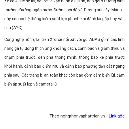
Xe có 4 chế độ lái, hỗ trợ cả vận hành địa hình, bao gồm Đường bình
thường, Đường ngập nước, Đường sỏi đá và Đường bùn lầy. Mẫu xe
này còn có hệ thống kiểm soát lực phanh khi đánh lái gấp hay vào
cua (AYC).
Công nghệ hỗ trợ lái trên Xforce nổi bật với gói ADAS gồm các tính
năng ga tự động thích ứng khoảng cách, cảnh báo và giảm thiểu va
chạm phía trước, đèn pha thông minh, thông báo xe phía trước
khởi hành, cảnh báo điểm mù và cảnh báo phương tiện cắt ngang
phía sau. Các trang bị an toàn khác còn bao gồm cảm biến lùi, cảm
biến áp suất lốp và camera lùi.
Theo nongthonvaphattrien.vn -
Link gốc