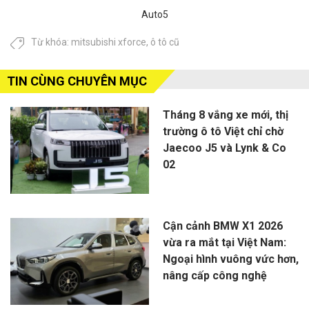
Auto5
Từ khóa:
mitsubishi xforce
,
ô tô cũ
TIN CÙNG CHUYÊN MỤC
Tháng 8 vắng xe mới, thị
trường ô tô Việt chỉ chờ
Jaecoo J5 và Lynk & Co
02
Cận cảnh BMW X1 2026
vừa ra mắt tại Việt Nam:
Ngoại hình vuông vức hơn,
nâng cấp công nghệ