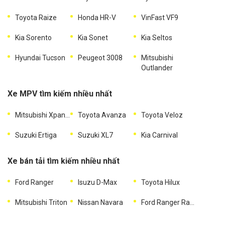
Toyota Raize
Honda HR-V
VinFast VF9
Kia Sorento
Kia Sonet
Kia Seltos
Hyundai Tucson
Peugeot 3008
Mitsubishi
Outlander
Xe MPV tìm kiếm nhiều nhất
Mitsubishi Xpander
Toyota Avanza
Toyota Veloz
Suzuki Ertiga
Suzuki XL7
Kia Carnival
Xe bán tải tìm kiếm nhiều nhất
Ford Ranger
Isuzu D-Max
Toyota Hilux
Mitsubishi Triton
Nissan Navara
Ford Ranger Raptor