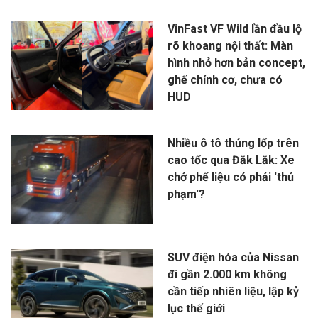
VinFast VF Wild lần đầu lộ
rõ khoang nội thất: Màn
hình nhỏ hơn bản concept,
ghế chỉnh cơ, chưa có
HUD
Nhiều ô tô thủng lốp trên
cao tốc qua Đắk Lắk: Xe
chở phế liệu có phải 'thủ
phạm'?
SUV điện hóa của Nissan
đi gần 2.000 km không
cần tiếp nhiên liệu, lập kỷ
lục thế giới