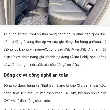
Xe cũng sở hữu một số tính năng đáng chú ý khác bao gồm điều
hòa tự động 2 vùng độc lập với cửa gió riêng cho hàng ghế sau, hệ
thống lọc không khí nanoeX, cổng sạc USB-A và USB-C, phanh đỗ
điện tử với chức năng giữ phanh tự động (Auto Hold), sạc không
dây, đèn trang trí nội thất, cửa cốp đóng/mở điện,…
Động cơ và công nghệ an toàn
Động cơ được hãng xe Nhật Bản trang bị cho Xforce là loại 1.5L,
công suất 105 mã lực, mô-men xoắn 141 Nm, kết hợp số vô cấp
CVT và hệ dẫn động cầu trước.