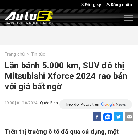
Đăng ký
Đăng nhập
›
Trang chủ
Tin tức
Lăn bánh 5.000 km, SUV đô thị
Mitsubishi Xforce 2024 rao bán
với giá bất ngờ
19:00 | 01/10/2024 -
Quốc Bình
Theo dõi Auto5 trên
Trên thị trường ô tô đã qua sử dụng, một