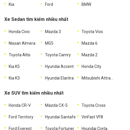
Kia
Ford
BMW
Xe Sedan tìm kiếm nhiều nhất
Honda Civic
Mazda 3
Toyota Vios
Nissan Almera
MG5
Mazda 6
Toyota Altis
Toyota Camry
Mazda 2
Kia K5
Hyundai Accent
Honda City
Kia K3
Hyundai Elantra
Mitsubishi Attrage
Xe SUV tìm kiếm nhiều nhất
Honda CR-V
Mazda CX-5
Toyota Cross
Ford Territory
Hyundai Santafe
VinFast VF8
Ford Everest
Toyota Fortuner
Hyundai Creta