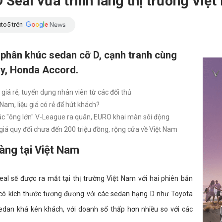
D Seal vừa trình làng thị trường Việ
to5 trên
 phân khúc sedan cỡ D, cạnh tranh cùng
ry, Honda Accord.
 giá rẻ, tuyển dụng nhân viên từ các đối thủ
Nam, liệu giá có rẻ để hút khách?
ác "ông lớn" V-League ra quân, EURO khai màn sôi động
giá quy đổi chưa đến 200 triệu đồng, rộng cửa về Việt Nam
làng tại Việt Nam
al sẽ được ra mắt tại thị trường Việt Nam với hai phiên bản
ó kích thước tương đương với các sedan hạng D như Toyota
dan khá kén khách, với doanh số thấp hơn nhiều so với các