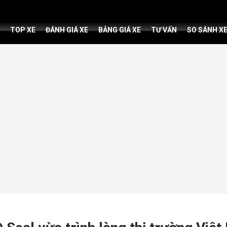
TOP XE
ĐÁNH GIÁ XE
BẢNG GIÁ XE
TƯ VẤN
SO SÁNH X