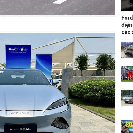
Ford
điện
các 