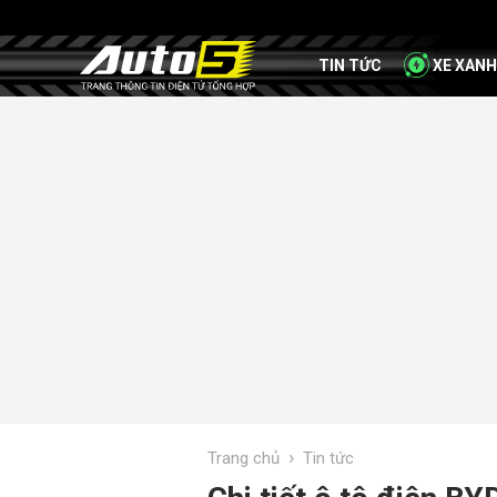
TIN TỨC
XE XANH
›
Trang chủ
Tin tức