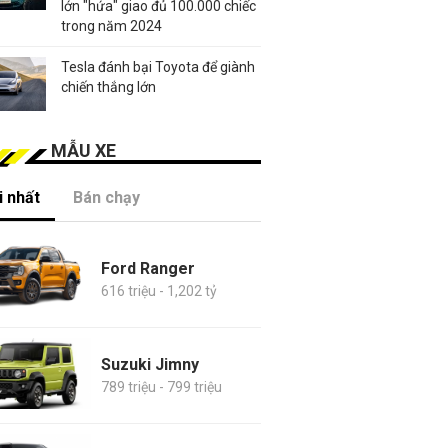
lớn "hứa" giao đủ 100.000 chiếc
trong năm 2024
Tesla đánh bại Toyota để giành
chiến thắng lớn
MẪU XE
 nhất
Bán chạy
Ford Ranger
616 triệu - 1,202 tỷ
Suzuki Jimny
789 triệu - 799 triệu